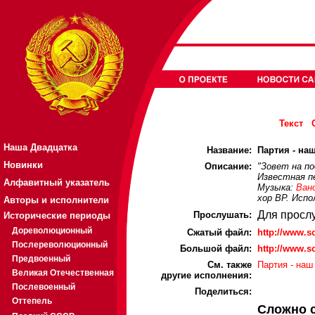
Текст
Наша Двадцатка
Название:
Партия - наш
Новинки
Описание:
"Зовет на п
Известная пе
Алфавитный указатель
Музыка:
Ван
хор ВР. Испо
Авторы и исполнители
Для просл
Прослушать:
Исторические периоды
Дореволюционный
Cжатый файл:
http://www.s
Послереволюционный
Большой файл:
http://www.s
Предвоенный
См. также
Партия - наш
Великая Отечественная
другие исполнения:
Послевоенный
Поделиться:
Оттепель
Сложно 