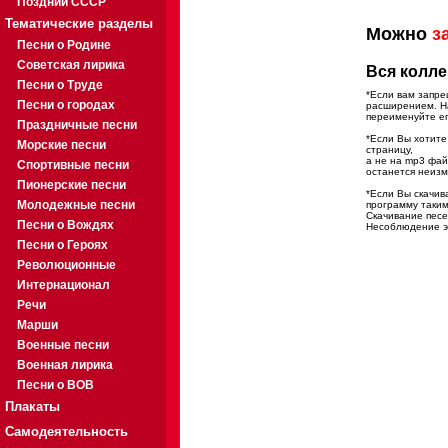
Поздний СССР
Тематические разделы
Можно
з
Песни о Родине
Советская лирика
Вся колле
Песни о Труде
*Если вам запре
Песни о городах
расширением. На
переименуйте ег
Праздничные песни
*Если Вы хотите
Морские песни
страницу,
а не на mp3 фа
Спортивные песни
останется неиз
Пионерские песни
*Если Вы скачив
Молодежные песни
программу таким
Скачивание песе
Песни о Вождях
Несоблюдение эт
Песни о Героях
Революционные
Интернационал
Речи
Марши
Военные песни
Военная лирика
Песни о ВОВ
Плакаты
Самодеятельность