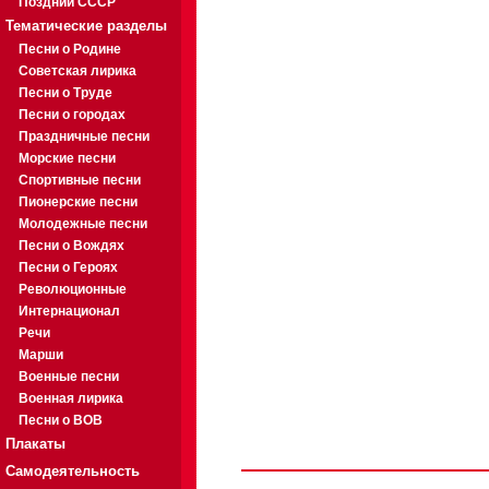
Поздний СССР
Тематические разделы
Песни о Родине
Советская лирика
Песни о Труде
Песни о городах
Праздничные песни
Морские песни
Спортивные песни
Пионерские песни
Молодежные песни
Песни о Вождях
Песни о Героях
Революционные
Интернационал
Речи
Марши
Военные песни
Военная лирика
Песни о ВОВ
Плакаты
Самодеятельность