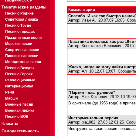
Поздний СССР
Тематические разделы
Комментарии
Песни о Родине
Спасибо. И как так быстро нашли
Советская лирика
Автор:
Иван А.
20.07.07 16:05
Сооб
Песни о Труде
Песни о городах
Праздничные песни
Пластинка попалась как раз 18-го 
Морские песни
Автор:
Константин Вершинин
20.07.
Спортивные песни
Пионерские песни
Молодежные песни
Жалко, нигде не могу найти инст
Песни о Вождях
Автор:
Ал
10.12.07 13:07
Сообщить
Песни о Героях
Революционные
Интернационал
Речи
"Партия - наш рулевой"
Автор:
Axel Kozlunov
26.12.10 19:0
Марши
В оригинале (до 1956 года) в припе
Военные песни
Военная лирика
Песни о ВОВ
Инструментальня версия
Автор:
bia1982
27.03.12 01:25
Сооб
Плакаты
Инструментальная версия появилас
Самодеятельность