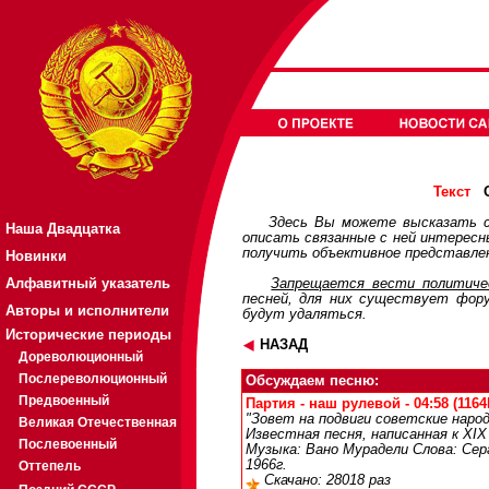
О
Текст
Здесь Вы можете высказать с
Наша Двадцатка
описать связанные с ней интерес
получить объективное представлен
Новинки
Алфавитный указатель
Запрещается вести политичес
песней, для них существует
фор
Авторы и исполнители
будут удаляться.
Исторические периоды
НАЗАД
Дореволюционный
Послереволюционный
Обсуждаем песню:
Предвоенный
Партия - наш рулевой - 04:58 (1164
"Зовет на подвиги советские наро
Великая Отечественная
Известная песня, написанная к XIX
Послевоенный
Музыка: Вано Мурадели Слова: Сер
1966г.
Оттепель
Скачано: 28018 раз