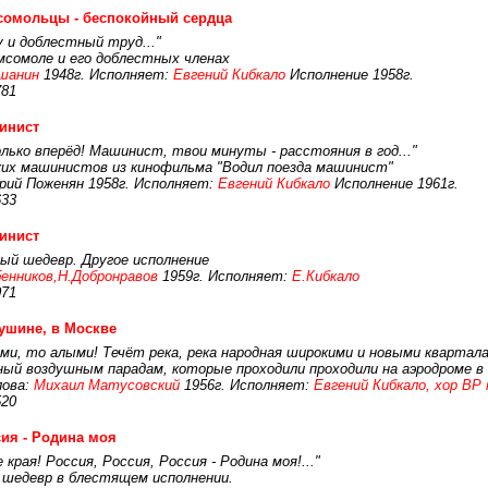
сомольцы - беспокойный сердца
у и доблестный труд..."
мсомоле и его доблестных членах
шанин
1948г. Исполняет:
Евгений Кибкало
Исполнение 1958г.
781
инист
ько вперёд! Машинист, твои минуты - расcтояния в год..."
их машинистов из кинофильма "Водил поезда машинист"
орий Поженян 1958г. Исполняет:
Евгений Кибкало
Исполнение 1961г.
633
инист
ый шедевр. Другое исполнение
бенников,Н.Добронравов
1959г. Исполняет:
Е.Кибкало
071
ушине, в Москве
ими, то алыми! Течёт река, река народная широкими и новыми квартала
ый воздушным парадам, которые проходили проходили на аэродроме в
ова:
Михаил Матусовский
1956г. Исполняет:
Евгений Кибкало, хор ВР 
520
ия - Родина моя
 края! Россия, Россия, Россия - Родина моя!..."
 шедевр в блестящем исполнении.