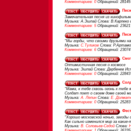
Комментариев: 0
Обращений: 28145
Песн
Замечательная песня из кинофильм
Музыка: А.Эшпай Слова: В.Карпеко 
Комментариев: 5
Обращений: 23621
Пес
"Мы горды, что своими друзьями на
Музыка:
С.Туликов
Слова: Р.Артамо
Комментариев: 6
Обращений: 23074
Смот
Оптимистичная песня о космосе
Музыка: Эшпай Слова: Дербенев И
Комментариев: 0
Обращений: 22843
Солд
"Мама, к тебе сквозь огонь к тебе я
Солдат поет о своем доме своей ма
Музыка:
А. Лепин
Слова:
Е. Долмат
Комментариев: 0
Обращений: 25283
Фест
"Хорошо московской ночью, звезды с
Как сильно изменился мир за какие
Музыка:
В. Соловьев-Седой
Слова:
Н
Комментариев: 1
Обращений: 26335