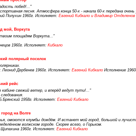
адость побед!..."
портивная песня. Атмосфера конца 50-х - начала 60-х передана очень 
рий Полухин 1960г. Исполняет:
Евгений Кибкало и Владимир Отделенов
д мой, Воркута
 твоим площадям Воркута..."
знецов 1960г. Исполняет:
Кибкало
екий полярный поселок
олярниках.
 Леонид Дербенев 1960г. Исполняет:
Евгений Кибкало
Исполнение 1960
ний рейс
в кабине свежий ветер, и вперёд ведут пути!..."
 следования.
Б.Брянский 1958г. Исполняет:
Евгений Кибкало
 город на Волге
тья, омоются клумбы дождём. И встанет мой город, большой и лучисты
еделённом волжском городе. Скорее всего, о Горьком.
.Щипахина 1960г. Исполняет:
Евгений Кибкало