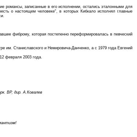
е романсы, записанные в его исполнении, остались эталонными для
весть о настоящем человеке", в которых Кибкало исполнял главные
си.
авшее фиброму, которая постепенно переформировалась в певческий
 им. Станиславского и Немировича-Данченко, а с 1979 года Евгений
12 февраля 2003 года.
к. ВР, дир. А.Ковалев
мантизм!