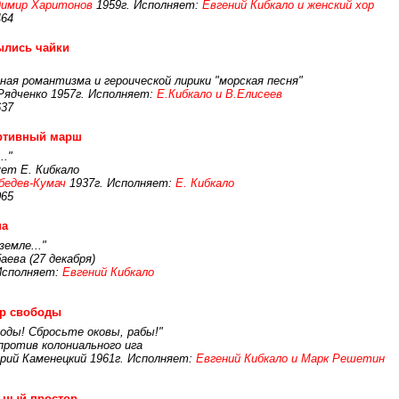
димир Харитонов
1959г. Исполняет:
Евгений Кибкало и женский хор
464
ылись чайки
ная романтизма и героической лирики "морская песня"
Рядченко 1957г. Исполняет:
Е.Кибкало и В.Елисеев
637
ртивный марш
.."
ет Е. Кибкало
бедев-Кумач
1937г. Исполняет:
Е. Кибкало
065
на
земле..."
аева (27 декабря)
 Исполняет:
Евгений Кибкало
ер свободы
оды! Сбросьте оковы, рабы!"
против колониального ига
рий Каменецкий 1961г. Исполняет:
Евгений Кибкало и Марк Решетин
ьный простор