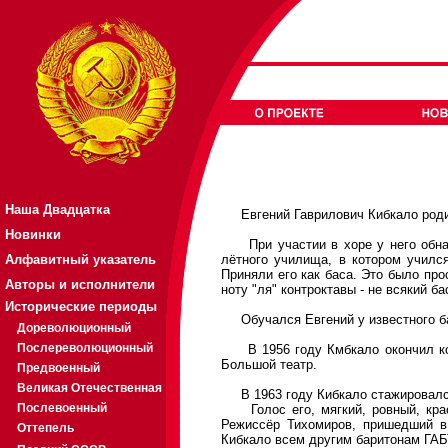
Наша Двадцатка
Евгений Гаврилович Кибкало родилс
Новинки
При участии в хоре у него обнару
Алфавитный указатель
лётного училища, в котором училс
Приняли его как баса. Это было про
Авторы и исполнители
ноту "ля" контроктавы - не всякий б
Исторические периоды
Обучался Евгений у известного бар
Дореволюционный
Послереволюционный
В 1956 году Кмбкало окончил конс
Большой театр.
Предвоенный
Великая Отечественная
В 1963 году Кибкало стажировался
Послевоенный
Голос его, мягкий, ровный, краси
Режиссёр Тихомиров, пришедший в
Оттепель
Кибкало всем другим баритонам ГАБТ