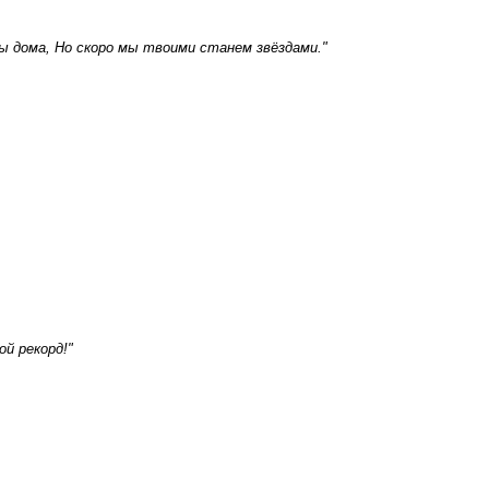
ы дома, Но скоро мы твоими станем звёздами."
й рекорд!"