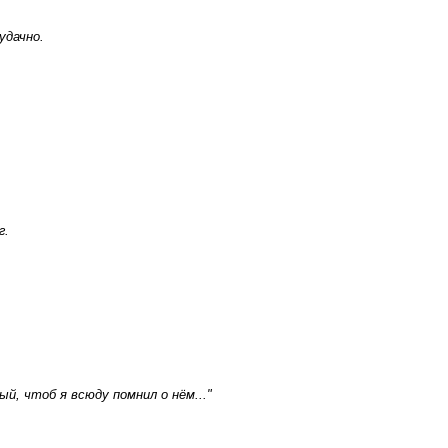
удачно.
г.
й, чтоб я всюду помнил о нём..."