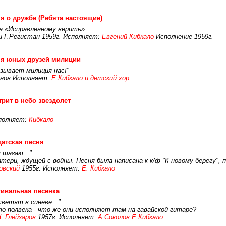
я о дружбе (Ребята настоящие)
а «Исправленному верить»
и Г.Регистан 1959г. Исполняет:
Евгений Кибкало
Исполнение 1959г.
ня юных друзей милиции
зывает милиция нас!"
нов Исполняет:
Е.Кибкало и детский хор
рит в небо звездолет
сполняет:
Кибкало
атская песня
 шагаю..."
тери, ждущей с войны. Песня была написана к к/ф "К новому берегу"
овский
1955г. Исполняет:
Е. Кибкало
ивальная песенка
ветят в синеве..."
-то полвека - что же они исполняют там на гавайской гитаре?
. Глейзаров
1957г. Исполняет:
А Соколов Е Кибкало