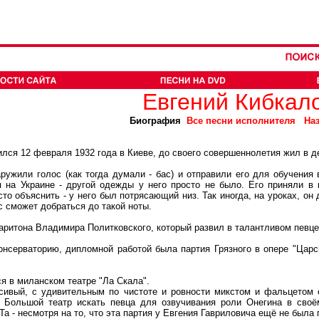
Евгений Кибкал
Биография
Все песни исполнителя
На
я 12 февраля 1932 года в Киеве, до своего совершеннолетия жил в д
жили голос (как тогда думали - бас) и отправили его для обучения
я на Украине - другой одежды у него просто не было. Его приняли в 
сто объяснить - у него был потрясающий низ. Так иногда, на уроках, 
ас сможет добраться до такой ноты.
итона Владимира Политковского, который развил в талантливом певце
ерваторию, дипломной работой была партия Грязного в опере "Царская
 в миланском театре "Ла Скала".
вый, с удивительным по чистоте и ровности микстом и фальцетом о
 Большой театр искать певца для озвучивания роли Онегина в своё
а - несмотря на то, что эта партия у Евгения Гавриловича ещё не была 