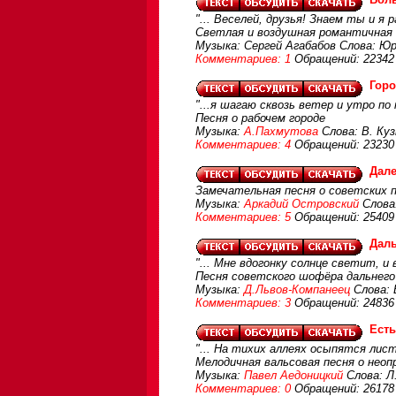
"... Веселей, друзья! Знаем ты и я р
Светлая и воздушная романтичная с
Музыка: Сергей Агабабов Слова: Ю
Комментариев: 1
Обращений: 22342
Горо
"...я шагаю сквозь ветер и утро по
Песня о рабочем городе
Музыка:
А.Пахмутова
Слова: В. Ку
Комментариев: 4
Обращений: 23230
Дал
Замечательная песня о советских п
Музыка:
Аркадий Островский
Слова:
Комментариев: 5
Обращений: 25409
Даль
"... Мне вдогонку солнце светит, и 
Песня советского шофёра дальнего
Музыка:
Д.Львов-Компанеец
Слова: 
Комментариев: 3
Обращений: 24836
Есть
"... На тихих аллеях осыпятся лис
Мелодичная вальсовая песня о неопр
Музыка:
Павел Аедоницкий
Слова: Л
Комментариев: 0
Обращений: 26178