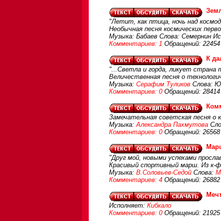
Зем
"Летит, как птица, ночь над космо
Необычная песня космических перв
Музыка: Бабаев Слова: Семернин И
Комментариев: 1
Обращений: 22454
К да
"...Светла и горда, ликует страна 
Величественная песня о технологи
Музыка:
Серафим Туликов
Слова: Ю
Комментариев: 0
Обращений: 28414
Ком
Замечательная советская песня о 
Музыка:
Александра Пахмутова
Сло
Комментариев: 0
Обращений: 26568
Марш
"Друг мой, новыми успехами просла
Красивый спортивный марш. Из к-ф
Музыка:
В.Соловьев-Седой
Слова:
М
Комментариев: 4
Обращений: 26882
Мечт
Исполняет:
Кибкало
Комментариев: 0
Обращений: 21925