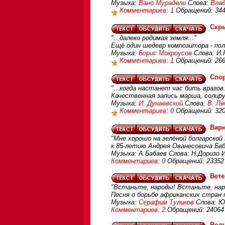
Музыка:
Вано Мурадели
Слова:
Вла
Комментариев: 1
Обращений: 34
Скр
"...далеко родимая земля..."
Ещё один шедевр композитора - пол
Музыка:
Борис Мокроусов
Слова: И.
Комментариев: 1
Обращений: 26
Спо
"...когда настанет час бить врагов.
Качественная запись марша, солиру
Музыка:
И. Дунаевский
Слова:
В. Ле
Комментариев: 0
Обращений: 32
Вар
"Мне хорошо на зелёной болгарской 
к 85-летию Андрея Ованесовича Баб
Музыка: А.Бабаев Слова: Н.Доризо
Комментариев: 0
Обращений: 23352
Вет
"Встаньте, народы! Встаньте, нар
Песня о борьбе африканских стран 
Музыка:
Серафим Туликов
Слова: Ю
Комментариев: 2
Обращений: 24064
Вол