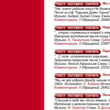
Мы 
"Нас зовет рабочая эпоха Не боимс
Песня из к/ф "Карьера Димы Горина"
Музыка: Андрей Эшпай Слова: Евге
Комментариев: 0
Обращений: 24464
Надо
"...упорно стремиться вперед и впер
Мажорная молодежная месня конца 
Музыка:
А. Пахмутова
Слова:
Гребе
Комментариев: 4
Обращений: 23997
Парн
"...С поля, искалеченного взрывам
Задушевно-трагичная песня о войне
Музыка: Леонид Афанасьев Слова:
Комментариев: 3
Обращений: 23331
Песе
"Мы не зря избрали дружбу нашим т
1962г. Исполняет:
Е. Кибкало
Исполн
Комментариев: 6
Обращений: 26461
Пес
"Слышим в небе мы песни земные, с
Медленная и величественная песня
Музыка:
М. Блантер
Слова:
В.Дыхо