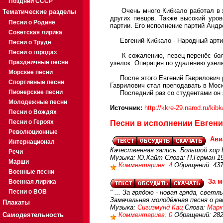
Поздний СССР
Очень много Кибкало работал в жа
Тематические разделы
других певцов. Также высокий уро
Песни о Родине
партии. Его исполнение партий Андр
Советская лирика
Евгений Кибкало - Народный арти
Песни о Труде
Песни о городах
К сожалению, певец перенёс больш
Праздничные песни
узелок. Операция по удалению узелк
Морские песни
После этого Евгений Гаврилович ра
Спортивные песни
Гаврилович стал преподавать в Моск
Пионерские песни
Последний раз со студентами он за
Молодежные песни
Источник:
http://kkre-29.narod.ru/kib
Песни о Вождях
Песни о Героях
Песни в исполнении Евгени
Революционные
Ави
Интернационал
Качественная запись. Большой хор В
Речи
Музыка: Ю.Хайт Слова: П.Герман 1
Марши
Комментариев: 4
Обращений: 43
Военные песни
За м
Военная лирика
Песни о ВОВ
" ... За грядою - новая гряда, светл
Замечальная молодёжная песня о 
Плакаты
Музыка:
Сигизмунд Кац
Слова:
Марк
Самодеятельность
Комментариев: 0
Обращений: 28