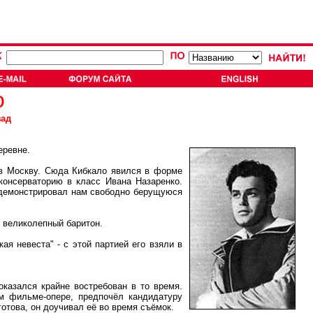
о
зад
еревне.
 в Москву. Сюда Кибкало явился в форме
консерваторию в класс Ивана Назаренко.
он демонстрировал нам свободно берущуюся
 великолепный баритон.
 невеста" - с этой партией его взяли в
казался крайне востребован в то время.
м фильме-опере, предпочёл кандидатуру
готова, он доучивал её во время съёмок.