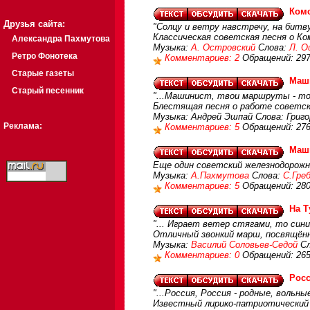
Ком
Друзья сайта:
"Солцу и ветру навстречу, на битв
Классическая советская песня о Ко
Александра Пахмутова
Музыка:
А. Островский
Слова:
Л. О
Ретро Фонотека
Комментариев: 2
Обращений: 29
Старые газеты
Маш
Старый песенник
"...Машинист, твои маршруты - тол
Блестящая песня о работе советск
Музыка: Андрей Эшпай Слова: Григ
Реклама:
Комментариев: 5
Обращений: 27
Маш
Еще один советский железнодорожн
Музыка:
А.Пахмутова
Слова:
С.Гре
Комментариев: 5
Обращений: 28
На Т
"... Играет ветер стягами, то син
Отличный звонкий марш, посвящённ
Музыка:
Василий Соловьев-Седой
Сл
Комментариев: 0
Обращений: 26
Росс
"...Россия, Россия - родные, вольные
Известный лирико-патриотический