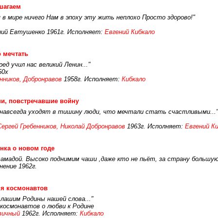
шагаем
я в мире ничего Нам в эпоху эту жить неплохо Просто здорово!"
ний Евтушенко 1961г. Исполняет:
Евгений Кибкало
 мечтать
ед учил нас великий Ленин..."
50х
нников, Добронравов
1958г. Исполняет:
Кибкало
и, повстречавшие войну
и, навсегда уходят в тишину люди, что мечтали стать счастливыми...
Сергей Гребенников, Николай Добронравов
1963г. Исполняет:
Евгений К
нка о новом годе
амадой. Высоко поднимим чаши ,даже кто не пьёт, за страну большую 
ение 1962г.
ня космонавтов
лашим Родины нашей слова..."
 космонавтов о любви к Родине
вичный
1962г. Исполняет:
Кибкало