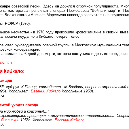
нре советской песни. Здесь он добился огромной популярности. Многи
вень мастерства проявился в операх Прокофьева "Война и мир" и "По
ея Болконского и Алексея Маресьева навсегда запечатлены в звукозапи
ст РСФСР (1970).
ое несчастье - в 1976 году произошло кровоизлияние в связки, вызв
а прошла неудачно и Кибкало потерял голос.
ботал руководителем оперной труппы в Московском музыкальном театре
овской консерватории.
нимался за 6 дней до смерти, которая наступила в день его рождения 
kalo.htm
я Кибкало:
амарш
Р, худ.рук. К.Птица, хормейстер - М.Бондарь, оперно-симфонический ор
926г. Исполняет:
Евгений Кибкало
Исполнение 1958г.
772
ечтой уходят поезда
ый мир любви и красоты!..."
раскрывающихся просторах коммунистического строительства. Соцро
 Лисянский
1958г. Исполняет:
Евгений Кибкало
250