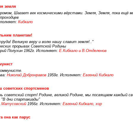
ля земля
дромом, Шагает век космическими вёрстами. Земля, Земля, пока ещё м
опроходцев
сполняет:
Кибкало
льним планетам!
труда! Великую веру и волю нашу славит земля!.."
ческих прорывах Советской Родины
рий Полухин 1962г. Исполняет:
Е.Кибкало и В.Отделенов
мунист
коммунисте.
ва:
Николай Добронравов
1959г. Исполняет:
Евгений Кибкало
 советских спортсменов
вь советский спорт! Родине, великой Родине, мы посвящаем каждый сво
 "В дни спартакиады"
.Матусовский
1956г. Исполняет:
Евгений Кибкало, хор
а она как парус