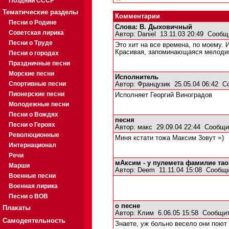
Поздний СССР
Тематические разделы
Комментарии
Песни о Родине
Слова: В. Дыховичный
Советская лирика
Автор:
Daniel
13.11.03 20:49
Сообщ
Песни о Труде
Это хит на все времена, по моему. 
Красивая, запоминающаяся мелодия 
Песни о городах
Праздничные песни
Морские песни
Исполнитель
Спортивные песни
Автор:
Французик
25.05.04 06:42
С
Пионерские песни
Исполняет Георгий Виноградов
Молодежные песни
Песни о Вождях
песня
Песни о Героях
Автор:
макс
29.09.04 22:44
Сообщи
Революционные
Миня кстати тожа Максим 3овут =)
Интернационал
Речи
мАксим - у пулемета фамилие тао
Марши
Автор:
Deem
11.11.04 15:08
Сообщи
Военные песни
Военная лирика
Песни о ВОВ
о песне
Плакаты
Автор:
Клим
6.06.05 15:58
Сообщит
Самодеятельность
Знаете, уж больно весело они поют 