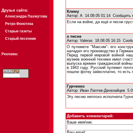
Друзья сайта:
Климу
Автор:
А
14.08.05 01:14
Сообщить 
Александра Пахмутова
Если на войне, да ещё и песни грус
Ретро Фонотека
Старые газеты
о песне
Старый песенник
Автор:
Valeras
18.08.05 16:15
Сооб
О пулемете "Максим"- его констру
наладил его производство в Германи
Реклама:
Перед первой мировой войной наш
музеев военной техники имел счас
выпуска времен гражданской войны 
в 1943 году. Русский пулемет поч
пошлю фотку забесплатно, то есть 
Гурченко
Автор:
Иван Лаптев-Двоезайцев
5.0
Эту песню неплохо исполняла Гурче
Добавить комментарий:
Ваше имя/ник:
Ваш email: