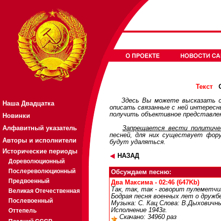
О
Текст
Здесь Вы можете высказать с
Наша Двадцатка
описать связанные с ней интерес
получить объективное представлен
Новинки
Алфавитный указатель
Запрещается вести политичес
песней, для них существует
фор
Авторы и исполнители
будут удаляться.
Исторические периоды
НАЗАД
Дореволюционный
Послереволюционный
Обсуждаем песню:
Предвоенный
Два Максима - 02:46 (647Kb)
Так, так, так - говорит пулеметчи
Великая Отечественная
Бодрая песня военных лет о дружб
Послевоенный
Музыка: С. Кац Слова: В.Дыховичны
Исполнение 1943г.
Оттепель
Скачано: 34960 раз