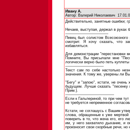
Ивану А.
Автор:
Валерий Николаевич
17.01.0
Действительно, занятные ошибки; г
Нечаев, выступая, держал в руках б
-------------------------------------
Певец был солистом Всесоюзного ра
смотрит. Я хочу сказать, что за
избавляться.
Для демонстрации "перестановки м
Помните, Вы присылали мне "Песн
логически верно было петь куплеты 
---------------------------------
Текст сам по себе настолько нез
значения. К тому же, уверены ли В
"Бегу" и "запою", кстати, не очень
будущем. Лучше сказать "песенку п
Прим.).
------------------------------------------
Если к Гальпериной, то при чем тут
не требуется непременное согласов
Кстати, не соглашусь с Вашим утве
слова, обращенные к уже мертвой
поверить в то, что жена его, его 
им, у него захватило дыхание, и о
произносит свои скорбные речи, но н