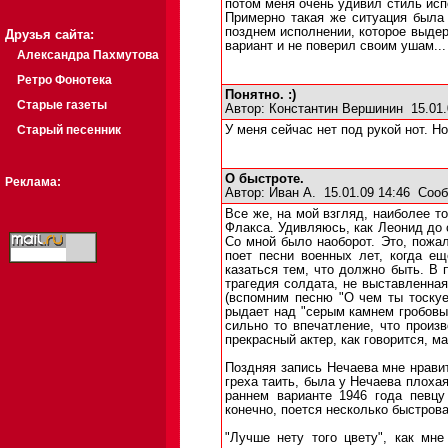
потом меня очень удивил стиль испо
Примерно такая же ситуация была 
позднем исполнении, которое выдер
Друзья сайта:
вариант и не поверил своим ушам... 
Александра Пахмутова
Ретро Фонотека
Понятно. :)
Старые газеты
Автор:
Константин Вершинин
15.01.
Старый песенник
У меня сейчас нет под рукой нот. Н
О быстроте.
Реклама:
Автор:
Иван А.
15.01.09 14:46
Сооб
Все же, на мой взгляд, наиболее 
Флакса. Удивляюсь, как Леонид до 
Со мной было наоборот. Это, пожа
поет песни военных лет, когда е
казаться тем, что должно быть. В 
трагедия солдата, не выставленная
(вспомним песню "О чем ты тоскуе
рыдает над "серым камнем гробовым
сильно то впечатление, что произ
прекрасный актер, как говорится, ма
Поздняя запись Нечаева мне нравит
греха таить, была у Нечаева плоха
раннем варианте 1946 года певцу
конечно, поется несколько быстрова
"Лучше нету того цвету", как мн