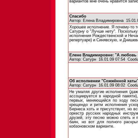
вариантов мне очень нравится запи
Спасибо
Автор:
Елена Владимировна
15.01.
Хорошее исполнение. Я почему-то т
Сатурну о "Лучше нету". Поскольку
исполнения Рождественской и Нечае
репертуаре) и Синявскую, и Днишев
Елене Владимировне: "А любовь вс
Автор:
Сатурн
16.01.09 07:54
Сооб
Об исполнении "Сожжённой хаты
Автор:
Сатурн
16.01.09 08:02
Сооб
Не умаляя другие исполнения (даже
ассоциируется в народной памяти
первых, меняющийся по ходу песн
крещендо и ритм исполнения ускор
Бернеса хоть и присутствует, но вс
оркестр русских народных инструм
друзей, эту песню можно спеть и 
баян, но вот для полного раскры
кобзоновском варианте.