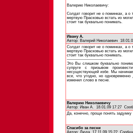
Валерию Николаевичу:
Солдат говорит не о поминках, а о 
мертвую Прасковью встать из могил
стоит так буквально понимать.
Ивану А.
Автор:
Валерий Николаевич
18.01.0
Солдат говорит не о поминках, а о 
мертвую Прасковью встать из могил
стоит так буквально понимать.
--------------------------------------
Это Вы слишком буквально понима
супруге с призывом произвест
несуществующей избе. Мы начинаем 
все, что угодно, но одновременно
изменил слово в песне.
Валерию Николаевичу
Автор:
Иван А.
18.01.09 17:27
Сооб
Да, конечно, проще понять задумку 
Спасибо за песни
Автор:
Люда
17.11.09 15:22
Сообщи