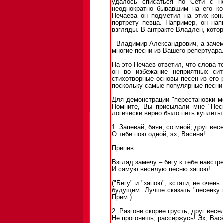
удалось списаться по Сети с н
неоднократно бывавшим на его ко
Нечаева он подметил на этих кон
портрету певца. Например, он нап
взгляды. В антракте Владлен, котор
- Владимир Александрович, а зачем
многие песни из Вашего репертуара
На это Нечаев ответил, что слова-
он во избежание неприятных сит
стихотворные основы песен из его 
поскольку самые популярные песни 
Для демонстрации "перестановки м
Помните, Вы присылали мне "Песн
логически верно было петь куплеты 
1. Запевай, баян, со мной, друг вес
О тебе пою одной, эх, Васёна!
Припев:
Взгляд замечу – бегу к тебе навстр
И самую веселую песню запою!
("Бегу" и "запою", кстати, не очен
будущем. Лучше сказать "песенку п
Прим.).
2. Разгони скорее грусть, друг весе
Не прогонишь, рассержусь! Эх, Вас