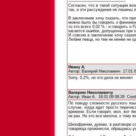
-----------------------------------------------
Согласен, что в такой ситуации во
так, и эти рассуждения не лишены л
В заключение хочу сказать, что пр
можно было бы говорить о феномена
то это всего 0.02 % - и говорить о
касается ошибок, допущенных при з
И совсем в заключение хочу сказат
Любим певца, но тем не менее ни о
Ивану А.
Автор:
Валерий Николаевич
17.01.0
Sorry, 0,2%, но это дела не меняет.
Валерию Николаевичу
Автор:
Иван А.
18.01.09 08:28
Сооб
По поводу сложности русского язы
случае, когда идет просто перечи
времени. Если говорит, мол, вот бе
не раз. Но это все мелочи, к тому ж
Шизофрении, думаю, в разговоре со
товарища произнесли, обращаясь уж