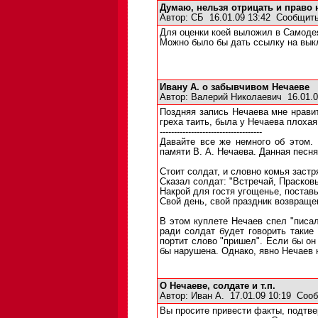
Думаю, нельзя отрицать и право
Автор:
СБ
16.01.09 13:42
Сообщить
Для оценки коей выложил в Самоде
Можно было бы дать ссылку на выкл
Ивану А. о забывчивом Нечаеве
Автор:
Валерий Николаевич
16.01.0
Поздняя запись Нечаева мне нравит
греха таить, была у Нечаева плоха
------------------------------------
Давайте все же немного об этом.
памяти В. А. Нечаева. Данная песня,
Стоит солдат, и словно комья застря
Сказал солдат: "Встречай, Прасковь
Накрой для гостя угощенье, поставь
Свой день, свой праздник возвраще
В этом куплете Нечаев спел "писал
ради солдат будет говорить такие 
портит слово "пришел". Если бы он
бы нарушена. Однако, явно Нечаев 
О Нечаеве, солдате и т.п.
Автор:
Иван А.
17.01.09 10:19
Сооб
Вы просите привести факты, подтве