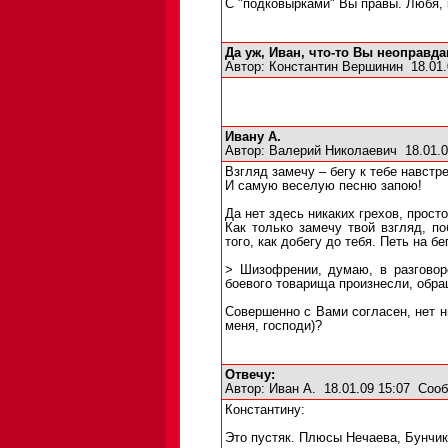
С "подковырками" Вы правы. Любя, к
Да уж, Иван, что-то Вы неоправда
Автор:
Константин Вершинин
18.01.
Ивану А.
Автор:
Валерий Николаевич
18.01.0
Взгляд замечу – бегу к тебе навстр
И самую веселую песню запою!
Да нет здесь никаких грехов, прост
Как только замечу твой взгляд, п
того, как добегу до тебя. Петь на бе
> Шизофрении, думаю, в разговоре
боевого товарища произнесли, обра
Совершенно с Вами согласен, нет ни
меня, господи)?
Отвечу:
Автор:
Иван А.
18.01.09 15:07
Сооб
Константину:
Это пустяк. Плюсы Нечаева, Бунчико