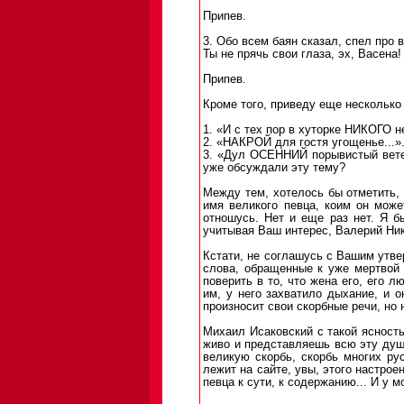
Припев.
3. Обо всем баян сказал, спел про 
Ты не прячь свои глаза, эх, Васена!
Припев.
Кроме того, приведу еще несколько 
1. «И с тех пор в хуторке НИКОГО не
2. «НАКРОЙ для гостя угощенье...»
3. «Дул ОСЕННИЙ порывистый ветер
уже обсуждали эту тему?
Между тем, хотелось бы отметить, 
имя великого певца, коим он может
отношусь. Нет и еще раз нет. Я б
учитывая Ваш интерес, Валерий Ни
Кстати, не соглашусь с Вашим утве
слова, обращенные к уже мертвой
поверить в то, что жена его, его 
им, у него захватило дыхание, и о
произносит свои скорбные речи, но н
Михаил Исаковский с такой ясность
живо и представляешь всю эту душ
великую скорбь, скорбь многих рус
лежит на сайте, увы, этого настрое
певца к сути, к содержанию... И у 