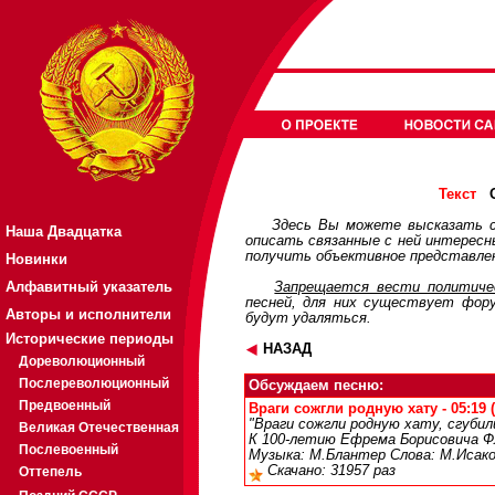
О
Текст
Здесь Вы можете высказать с
Наша Двадцатка
описать связанные с ней интерес
получить объективное представлен
Новинки
Алфавитный указатель
Запрещается вести политичес
песней, для них существует
фор
Авторы и исполнители
будут удаляться.
Исторические периоды
НАЗАД
Дореволюционный
Послереволюционный
Обсуждаем песню:
Предвоенный
Враги сожгли родную хату - 05:19 
"Враги сожгли родную хату, сгубили
Великая Отечественная
К 100-летию Ефрема Борисовича Фл
Послевоенный
Музыка: М.Блантер Слова: М.Исако
Скачано: 31957 раз
Оттепель