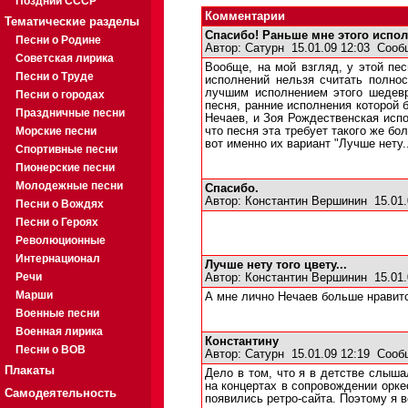
Поздний СССР
Комментарии
Тематические разделы
Спасибо! Раньше мне этого испо
Песни о Родине
Автор:
Сатурн
15.01.09 12:03
Сооб
Советская лирика
Вообще, на мой взгляд, у этой пес
Песни о Труде
исполнений нельзя считать полно
лучшим исполнением этого шедевр
Песни о городах
песня, ранние исполнения которой б
Праздничные песни
Нечаев, и Зоя Рождественская испо
Морские песни
что песня эта требует такого же б
вот именно их вариант "Лучше нету.
Спортивные песни
Пионерские песни
Молодежные песни
Спасибо.
Автор:
Константин Вершинин
15.01.
Песни о Вождях
Песни о Героях
Революционные
Интернационал
Лучше нету того цвету...
Речи
Автор:
Константин Вершинин
15.01.
Марши
А мне лично Нечаев больше нравитс
Военные песни
Военная лирика
Константину
Песни о ВОВ
Автор:
Сатурн
15.01.09 12:19
Сооб
Плакаты
Дело в том, что я в детстве слыша
на концертах в сопровождении орке
Самодеятельность
появились ретро-сайта. Поэтому я в