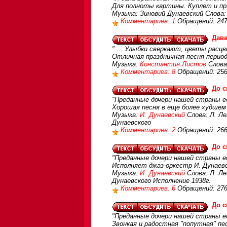
Для полноты картины. Куплет и пр
Музыка: Зиновий Дунаевский Слова
Комментариев: 1
Обращений: 24
Дава
" ... Улыбки сверкают, цветы расцв
Отличная праздничная песня период
Музыка:
Константин Листов
Слова
Комментариев: 8
Обращений: 25
До с
"Преданные дочери нашей страны ед
Хорошая песня в еще более худшем
Музыка:
И. Дунаевский
Слова: Л. Ле
Дунаевского
Комментариев: 2
Обращений: 26
До с
"Преданные дочери нашей страны еду
Исполняет джаз-оркестр И. Дунаев
Музыка:
И. Дунаевский
Слова: Л. Ле
Дунаевского Исполнение 1938г.
Комментариев: 6
Обращений: 27
До с
"Преданные дочери нашей страны ед
Звонкая и радостная "попутная" п