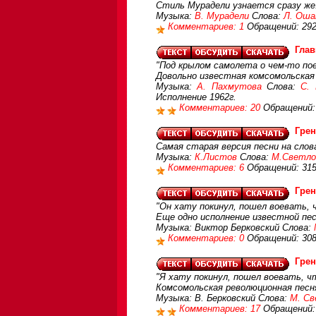
Стиль Мурадели узнается сразу же
Музыка:
В. Мурадели
Слова:
Л. Оша
Комментариев: 1
Обращений: 29
Глав
"Под крылом самолета о чем-то пое
Довольно известная комсомольская
Музыка:
А. Пахмутова
Слова:
С. 
Исполнение 1962г.
Комментариев: 20
Обращений:
Грен
Самая старая версия песни на слов
Музыка:
К.Листов
Слова:
М.Светло
Комментариев: 6
Обращений: 31
Грен
"Он хату покинул, пошел воевать, 
Еще одно исполнение известной пе
Музыка: Виктор Берковский Слова:
Комментариев: 0
Обращений: 30
Грен
"Я хату покинул, пошел воевать, ч
Комсомольская революционная песн
Музыка: В. Берковский Слова:
М. Св
Комментариев: 17
Обращений: