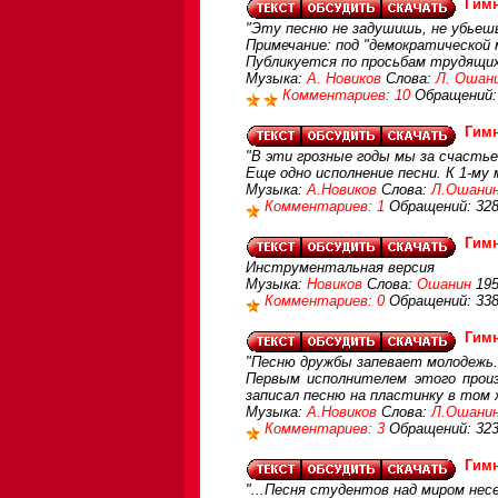
Гим
"Эту песню не задушишь, не убьешь
Примечание: под "демократической
Публикуется по просьбам трудящи
Музыка:
А. Новиков
Слова:
Л. Ошан
Комментариев: 10
Обращений:
Гим
"В эти грозные годы мы за счастье
Еще одно исполнение песни. К 1-му м
Музыка:
А.Новиков
Слова:
Л.Ошани
Комментариев: 1
Обращений: 32
Гим
Инструментальная версия
Музыка:
Новиков
Слова:
Ошанин
195
Комментариев: 0
Обращений: 33
Гим
"Песню дружбы запевает молодежь..
Первым исполнителем этого произ
записал песню на пластинку в том ж
Музыка:
А.Новиков
Слова:
Л.Ошани
Комментариев: 3
Обращений: 32
Гимн
"...Песня студентов над миром нес