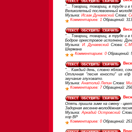
"... Товарищ, товарищ, в труде и в
Великолепный послевоенный молодё
Музыка:
Исаак Дунаевский
Слова:
С
Комментариев: 1
Обращений: 31
Вес
"... Товарищ, товарищ, в труде и в
Бодрое оркестровое исполнени. Дун
Музыка:
И. Дунаевский
Слова:
С.М
Шермана
Комментариев: 0
Обращений: 
Весе
"... Каждый день, словно яблоко, со
Отличная "песня юности" из к/ф
звучание глуховато.
Музыка:
Анатолий Лепин
Слова:
Ми
Комментариев: 7
Обращений: 25
Вес
Опять пришла зиме на смену - цвет
Задорная весенне-молодёжная песня
Музыка:
Аркадий Островский
Слова
хор ВР
Комментариев: 0
Обращений: 25
Впер