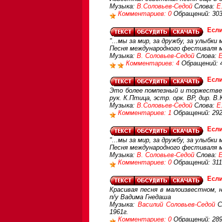
Музыка:
В.Соловьев-Седой
Слова:
Е
Комментариев: 0
Обращений: 30
Если
"...мы за мир, за дружбу, за улыбки
Песня международного фестиваля м
Музыка:
В. Соловьев-Седой
Слова:
Комментариев: 4
Обращений: 
Если
Это более помпезный и торжествен
рук. К.Птица, эстр. орк. ВР, дир. В
Музыка:
В.Соловьев-Седой
Слова:
Е
Комментариев: 1
Обращений: 29
Если
"...мы за мир, за дружбу, за улыбки
Песня международного фестиваля м
Музыка:
В. Соловьев-Седой
Слова:
Комментариев: 0
Обращений: 311
Если
Красивая песня в малоизвестном, 
п/у Вадима Гнедаша
Музыка:
Василий Соловьев-Седой
С
1961г.
Комментариев: 0
Обращений: 28