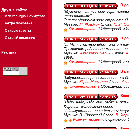
В до
Друзья сайта:
"Мужчине - на кой ему чёрт порош
наши палатки!"
Александра Пахмутова
О непреодолимом зове странствий
Ретро Фонотека
Музыка:
М. Фрадкин
Слова:
К. М. С
Комментариев: 2
Обращений: 34
Старые газеты
Старый песенник
В до
"... Мы к счастью идём - значит нам 
Прекрасная радостная массовая пес
Реклама:
Музыка:
Анатолий Лепин
Слова:
А
1959г.
Комментариев: 2
Обращений: 27
В ра
Задушевная лирическая песня о раб
Музыка:
Юрий Милютин
Слова:
Але
Комментариев: 1
Обращений: 35
Вес
"Надо, надо, надо нам, ребята, жиз
Хорошая молодежная песня
Публикуется по просьбам трудящи
Музыка: В. Шаинский Слова:
В. Хар
Комментариев: 6
Обращений: 
Вес