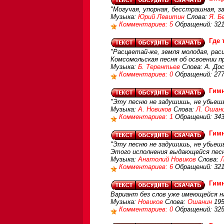
"Могучая, упорная, бесстрашная, з
Музыка:
Юрий Левитин
Слова:
Я. Б
Комментариев: 5
Обращений: 32
Где 
"Расцветай-же, земля молодая, расц
Комсомольская песня об освоении 
Музыка:
Б. Терентьев
Слова: А. До
Комментариев: 0
Обращений: 27
Гим
"Эту песню не задушишь, не убьешь
Музыка:
А. Новиков
Слова:
Л. Ошан
Комментариев: 1
Обращений: 34
Гим
"Эту песню не задушишь, не убьешь
Этого исполнения выдающейся песн
Музыка:
Анатолий Новиков
Слова:
Комментариев: 6
Обращений: 321
Гим
Вариант без слов уже имеющейся н
Музыка:
Новиков
Слова:
Ошанин
195
Комментариев: 0
Обращений: 32