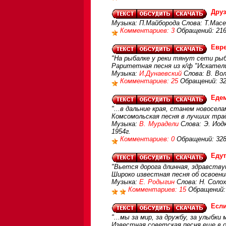
Друз
Музыка: П.Майборода Слова: Т.Масе
Комментариев: 3
Обращений: 21
Евр
"На рыбалке у реки тянут сети рыба
Раритетная песня из к/ф "Искател
Музыка:
И.Дунаевский
Слова: В. Вол
Комментариев: 25
Обращений: 3
Едем
"...в дальние края, станем новосела
Комсомольская песня в лучших тра
Музыка:
В. Мурадели
Слова: Э. Иодк
1954г.
Комментариев: 0
Обращений: 32
Еду
"Вьется дорога длинная, здравствуй
Широко известная песня об освоени
Музыка:
Е. Родыгин
Слова: Н. Соло
Комментариев: 15
Обращений:
Если
"...мы за мир, за дружбу, за улыбки
Известная советская песня еще в 