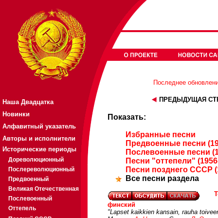
Последнее обновление
ПРЕДЫДУЩАЯ СТ
Наша Двадцатка
Новинки
Показать:
Алфавитный указатель
Избранные песни
Авторы и исполнители
Предвоенные песни (19
Исторические периоды
Послевоенные песни (1
Дореволюционный
Песни "оттепели" (1956
Песни позднего СССР (
Послереволюционный
Все песни раздела
Предвоенный
Великая Отечественная
T
Послевоенный
финский
Оттепель
"Lapset kaikkien kansain, rauha toive