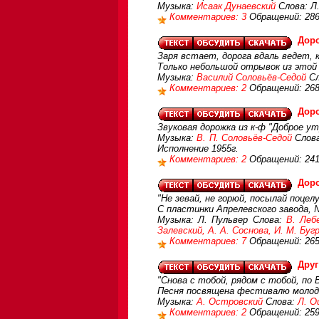
Музыка:
Исаак Дунаевский
Слова: Л
Комментариев: 3
Обращений: 28
Дор
Заря встает, дорога вдаль ведет,
Только небольшой отрывок из этой 
Музыка:
Василий Соловьёв-Седой
Сл
Комментариев: 2
Обращений: 26
Доро
Звуковая дорожка из к-ф "Доброе ут
Музыка:
В. П. Соловьёв-Седой
Слова
Исполнение 1955г.
Комментариев: 2
Обращений: 24
Доро
"Не зевай, не горюй, посылай поцелу
С пластинки Апрелевского завода, 
Музыка: Л. Пульвер Слова:
В. Леб
Залевский, А. А. Соснова, И. М. Буг
Комментариев: 7
Обращений: 26
Друг
"Снова с тобой, рядом с тобой, по
Песня посвящена фестивалю молод
Музыка:
А. Островский
Слова:
Л. О
Комментариев: 2
Обращений: 25