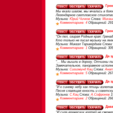
Грен
Мы ехали шагом, мы мчались в боях,
Легендарное светловское стихотво
Музыка:
Юрий Чичков
Слова:
Михаи
Комментариев: 4
Обращений: 29
Грен
"Он пел, озирая Родные края: Гренад
Кто только не писал музыку на лег
Музыка: Микаэл Таривердиев Слова
Комментариев: 1
Обращений: 30
Да з
"... Мы вышли в дорогу, Отчизны п
Замечательное, панорамное исполн
Музыка:
Сигизмунд Кац
Слова:
Анат
Комментариев: 5
Обращений: 26
Да з
"И к синему небу как птицы взлета
Песня славящая юность и советск
Музыка:
С.Кац
Слова:
А.Софронов
1
Комментариев: 2
Обращений: 26
Дава
"И сила вражеских когтей не сможет