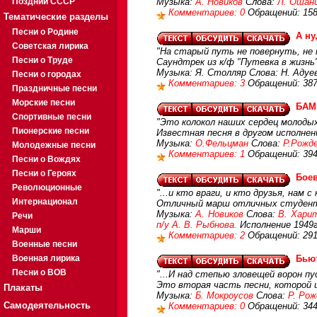
Поздний СССР
Музыка:
А. Новиков
Слова:
Л. Ошани
Комментариев: 0
Обращений: 15
Тематические разделы
Песни о Родине
А ну
Советская лирика
"На старый путь не повернуть, не по
Песни о Труде
Саундтрек из к/ф "Путевка в жизнь"
Музыка: Я. Столляр Слова: Н. Адуев
Песни о городах
Комментариев: 3
Обращений: 38
Праздничные песни
Морские песни
БАМ
Спортивные песни
"Это колокол наших сердец молодых.
Пионерские песни
Известная песня в другом исполнен
Музыка:
О.Фельцман
Слова:
Р.Рожд
Молодежные песни
Комментариев: 1
Обращений: 39
Песни о Вождях
Песни о Героях
Боев
Революционные
"...и кто враги, и кто друзья, нам с
Интернационал
Отличный марш отличных студен
Музыка:
А. Новиков
Слова:
В. Хари
Речи
п/у А. В. Рыбнова.
Исполнение 1949г
Марши
Комментариев: 2
Обращений: 29
Военные песни
Военная лирика
Бью
Песни о ВОВ
"...И над степью зловещей ворон пу
Это вторая часть песни, которой
Плакаты
Музыка:
Б. Мокроусов
Слова:
Р. Ро
Самодеятельность
Комментариев: 0
Обращений: 34