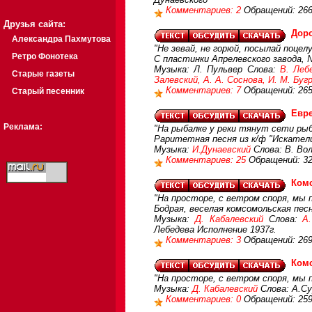
Комментариев: 2
Обращений: 26
Друзья сайта:
Доро
Александра Пахмутова
"Не зевай, не горюй, посылай поцелу
Ретро Фонотека
С пластинки Апрелевского завода, 
Музыка: Л. Пульвер Слова:
В. Леб
Старые газеты
Залевский, А. А. Соснова, И. М. Буг
Комментариев: 7
Обращений: 26
Старый песенник
Евр
Реклама:
"На рыбалке у реки тянут сети рыба
Раритетная песня из к/ф "Искател
Музыка:
И.Дунаевский
Слова: В. Вол
Комментариев: 25
Обращений: 3
Ком
"На просторе, с ветром споря, мы п
Бодрая, веселая комсомольская песн
Музыка:
Д. Кабалевский
Слова:
А
Лебедева Исполнение 1937г.
Комментариев: 3
Обращений: 26
Ком
"На просторе, с ветром споря, мы п
Музыка:
Д. Кабалевский
Слова: А.Су
Комментариев: 0
Обращений: 25