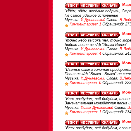
Марш
"Идём, идём, весёлые подруги, Стра
Не самое удачное исполнение
Музыка:
И.Дунаевский
Слова:
В.Леб
Комментариев: 1
Обращений: 27
Мол
"точно небо высока ты, точно море
Бодрая песня из к/ф "Волга-Волга"
Музыка:
И.Дунаевский
Слова:
В.Леб
Комментариев: 4
Обращений: 24
Моло
"Вьется дымка золотая придорожная
Песня из к/ф "Волга - Волга" на ки
Музыка:
И.Дунаевский
Слова:
В.Леб
Комментариев: 0
Обращений: 22
Мол
"Всех разбудим, всё добудем, словн
Замечательная молодёжная песня и
Музыка:
Исаак Дунаевский
Слова:
В
Комментариев: 1
Обращений: 23
Мол
"Всех разбудим, всё добудем, словн