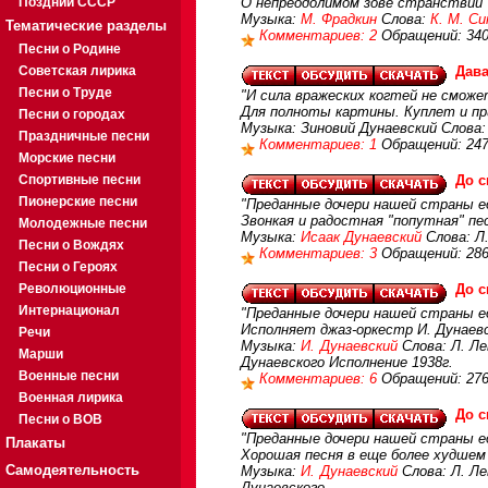
Поздний СССР
О непреодолимом зове странствий
Музыка:
М. Фрадкин
Слова:
К. М. С
Тематические разделы
Комментариев: 2
Обращений: 34
Песни о Родине
Советская лирика
Дава
Песни о Труде
"И сила вражеских когтей не сможет
Для полноты картины. Куплет и пр
Песни о городах
Музыка: Зиновий Дунаевский Слова
Праздничные песни
Комментариев: 1
Обращений: 24
Морские песни
Спортивные песни
До с
Пионерские песни
"Преданные дочери нашей страны ед
Звонкая и радостная "попутная" п
Молодежные песни
Музыка:
Исаак Дунаевский
Слова: Л
Песни о Вождях
Комментариев: 3
Обращений: 28
Песни о Героях
Революционные
До с
Интернационал
"Преданные дочери нашей страны еду
Исполняет джаз-оркестр И. Дунаев
Речи
Музыка:
И. Дунаевский
Слова: Л. Ле
Марши
Дунаевского Исполнение 1938г.
Военные песни
Комментариев: 6
Обращений: 27
Военная лирика
До с
Песни о ВОВ
"Преданные дочери нашей страны ед
Плакаты
Хорошая песня в еще более худшем
Самодеятельность
Музыка:
И. Дунаевский
Слова: Л. Ле
Дунаевского