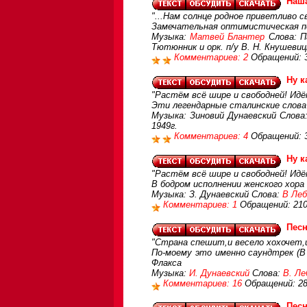
Наш
"...Нам солнце родное приветливо 
Замечательная оптимистическая пе
Музыка:
Матвей Блантер
Слова: П
Тютюнник и орк. п/у В. Н. Кнушевиц
Комментариев: 2
Обращений: 
Ну к
"Растём всё шире и свободней! Идё
Эти легендарные сталинские слова 
Музыка: Зиновий Дунаевский Слова
1949г.
Комментариев: 4
Обращений: 
Ну к
"Растём всё шире и свободней! Идё
В бодром исполнении женского хора
Музыка: З. Дунаевский Слова:
В Леб
Комментариев: 1
Обращений: 21
Песн
"Страна спешит,и весело хохочет,и
По-моему это именно саундтрек (В
Флакса
Музыка:
И. Дунаевский
Слова:
В. Ле
Комментариев: 16
Обращений: 2
Песн