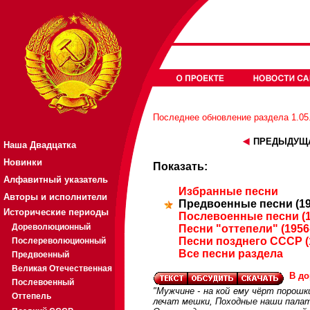
Последнее обновление раздела 1.05.2
ПРЕДЫДУЩА
Наша Двадцатка
Новинки
Показать:
Алфавитный указатель
Избранные песни
Авторы и исполнители
Предвоенные песни (19
Исторические периоды
Послевоенные песни (1
Дореволюционный
Песни "оттепели" (1956
Песни позднего СССР (
Послереволюционный
Все песни раздела
Предвоенный
Великая Отечественная
В до
Послевоенный
"Мужчине - на кой ему чёрт порош
Оттепель
лечат мешки, Походные наши палат