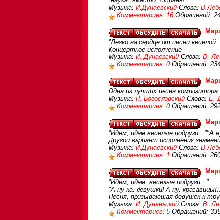
"наука" вместо "страны".
Музыка:
И.Дунаевский
Слова:
В.Леб
Комментариев: 16
Обращений: 2
Мар
"Легко на сердце от песни веселой..
Концертное исполнение
Музыка:
И. Дунаевский
Слова:
В. Ле
Комментариев: 0
Обращений: 23
Мар
Одна из лучших песен композитора
Музыка:
Н. Богословский
Слова:
Е. 
Комментариев: 0
Обращений: 29
Марш
"Идем, идем веселые подруги...""А ну
Другой вариант исполнения знамени
Музыка:
И.Дунаевский
Слова:
В.Леб
Комментариев: 1
Обращений: 26
Марш
"Идём, идём, весёлые подруги..."
"А ну-ка, девушки! А ну, красавицы!..
Песня, призывающая девушек к тр
Музыка:
И. Дунаевский
Слова:
В. Ле
Комментариев: 5
Обращений: 33