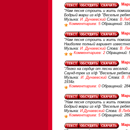
Мар
"Нам песня строить и жить помогает
Бодрый марш из к/ф "Веселые ребя
Музыка:
И. Дунаевский
Слова:
В.Леб
Комментариев: 5
Обращений: 31
Мар
"Нам песня строить и жить помогает
Наиболее полный вариант известно
Музыка:
И. Дунаевский
Слова:
В. Ле
Комментариев: 2
Обращений: 
Мар
"Легко на сердце от песни веселой ..
Саунд-трек из х/ф "Веселые ребята"
Музыка:
И. Дунаевский
Слова:
В. Л
1934г.
Комментариев: 0
Обращений: 28
Мар
"Нам песня строить и жить помогает
Бодрый марш из к/ф "Веселые ребя
Музыка:
И.Дунаевский
Слова:
В.Леб
Комментариев: 5
Обращений: 28
Мар