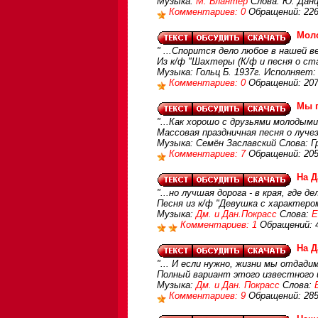
Музыка:
М. Блантер
Слова: Ю. Данци
Комментариев: 0
Обращений: 22
Моло
" ...Спорится дело любое в нашей ве
Из к/ф "Шахтеры (К/ф и песня о ст
Музыка: Гольц Б. 1937г. Исполняет:
Комментариев: 0
Обращений: 20
Мы п
"...Как хорошо с друзьями молодыми
Массовая праздничная песня о луче
Музыка: Семён Заславский Слова: Гр
Комментариев: 7
Обращений: 20
На Д
"...но лучшая дорога - в края, где д
Песня из к/ф "Девушка с характером
Музыка:
Дм. и Дан.Покрасс
Слова:
Е
Комментариев: 1
Обращений: 
На Д
"... И если нужно, жизни мы отдади
Полный вариант этого известного и
Музыка:
Дм. и Дан. Покрасс
Слова:
Комментариев: 9
Обращений: 28