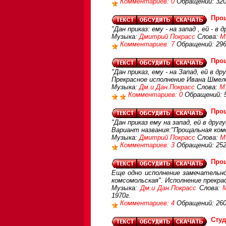
Комментариев: 0
Обращений: 32
Про
"Дан приказ: ему - на запад , ей - в 
Музыка:
Дмитрий Покрасс
Слова:
М
Комментариев: 7
Обращений: 29
Про
"Дан приказ, ему - на Запад, ей в др
Прекрасное исполнение Ивана Шмел
Музыка:
Дм.и Дан.Покрасс
Слова:
М
Комментариев: 0
Обращений: 
Про
"Дан приказ ему на запад, ей в друг
Вариант названия:"Прощальная ком
Музыка:
Дмитрий Покрасс
Слова:
М
Комментариев: 3
Обращений: 25
Про
Еще одно исполнение замечательно
комсомольская". Исполнение прекра
Музыка:
Дм.и Дан.Покрасс
Слова:
1970г.
Комментариев: 4
Обращений: 26
Студ