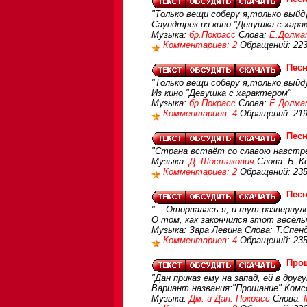
"Только вещи соберу я,только выйду
Саундтрек из кино "Девушка с хара
Музыка:
бр.Покрасс
Слова:
Е.Долма
Комментариев: 2
Обращений: 22
Песн
"Только вещи соберу я,только выйду
Из кино "Девушка с характером"
Музыка:
бр.Покрасс
Слова:
Е.Долма
Комментариев: 4
Обращений: 21
Песн
"Страна встаёт со славою навстре
Музыка:
Д. Шостакович
Слова: Б. К
Комментариев: 2
Обращений: 23
Пес
"... Оторвалась я, и тут развернул
О том, как закончился этот весёлы
Музыка: Зара Левина Слова: Т.Спен
Комментариев: 4
Обращений: 23
Про
"Дан приказ ему на запад, ей в друг
Вариант названия:"Прощание" Комсо
Музыка:
Дм. и Дан. Покрасс
Слова: