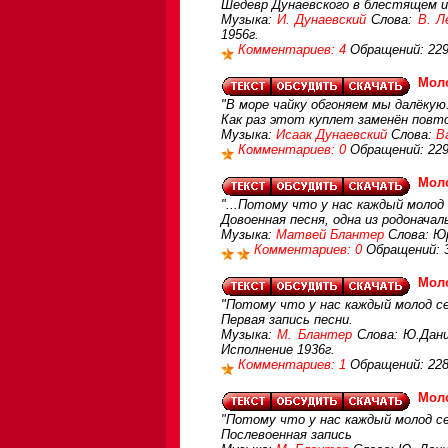
Шедевр Дунаевского в блестящем 
Музыка:
И. Дунаевский
Слова:
В. Л
1956г.
Комментариев: 4
Обращений: 22
Мол
"В море чайку обгоняем мы далёкую.
Как раз этот куплет заменён повт
Музыка:
Исаак Дунаевский
Слова:
В
Комментариев: 0
Обращений: 22
Мол
"...Потому что у нас каждый молод 
Довоенная песня, одна из родоначал
Музыка:
Матвей Блантер
Слова: Юр
Комментариев: 0
Обращений: 
Мол
"Потому что у нас каждый молод се
Первая запись песни.
Музыка:
М. Блантер
Слова: Ю.Данци
Исполнение 1936г.
Комментариев: 1
Обращений: 22
Мол
"Потому что у нас каждый молод се
Послевоенная запись