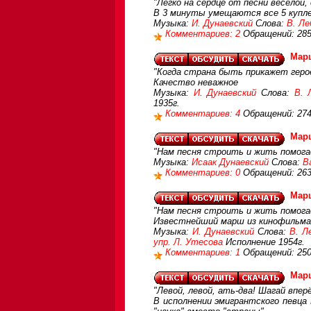
"Легко на сердце от песни веселой, 
В 3 минуты умещаются все 5 купл
Музыка:
И. Дунаевский
Слова:
В. Ле
Комментариев: 2
Обращений: 28
Мар
"Когда страна быть прикажет герое
Качество неважное
Музыка:
И. Дунаевский
Слова:
В. 
1935г.
Комментариев: 4
Обращений: 27
Мар
"Нам песня строить и жить помогает
Музыка:
Исаак Дунаевский
Слова:
В
Комментариев: 0
Обращений: 26
Мар
"Нам песня строить и жить помогае
Известнейший марш из кинофильма 
Музыка:
И. Дунаевский
Слова:
В. Л
упр. Л. Утесова
Исполнение 1954г.
Комментариев: 1
Обращений: 25
Мар
"Левой, левой, ать-два! Шагай вперё
В исполнении эмигрантского певца