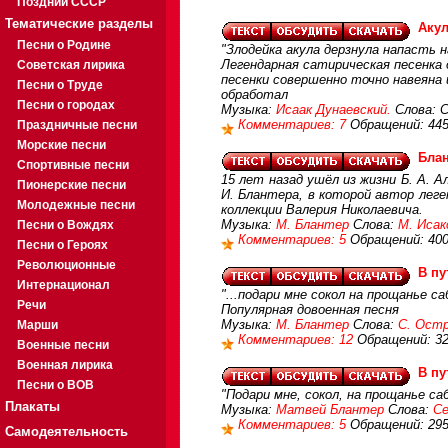
Поздний СССР
Тематические разделы
Аку
Песни о Родине
"Злодейка акула дерзнула напасть н
Легендарная сатирическая песенка 
Советская лирика
песенки совершенно точно навеяна и
Песни о Труде
обработал
Песни о городах
Музыка:
Исаак Дунаевский.
Слова: С
Комментариев: 7
Обращений: 44
Праздничные песни
Морские песни
Блан
Спортивные песни
15 лет назад ушёл из жизни Б. А. 
Пионерские песни
И. Блантера, в которой автор леге
Молодежные песни
коллекции Валерия Николаевича.
Музыка:
М. Блантер
Слова:
М. Исак
Песни о Вождях
Комментариев: 5
Обращений: 40
Песни о Героях
Революционные
В п
Интернационал
"...подари мне сокол на прощанье с
Речи
Популярная довоенная песня
Музыка:
М. Блантер
Слова:
С. Ост
Марши
Комментариев: 12
Обращений: 3
Военные песни
Военная лирика
В п
Песни о ВОВ
"Подари мне, сокол, на прощанье са
Плакаты
Музыка:
Матвей Блантер
Слова:
Се
Комментариев: 5
Обращений: 29
Самодеятельность