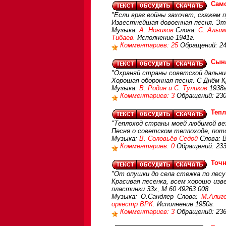
Сам
"Если враг войны захочет, скажем пр
Известнейшая довоенная песня. Эта
Музыка:
А. Новиков
Слова:
С. Алым
Тибаев.
Исполнение 1941г.
Комментариев: 25
Обращений: 2
Сын
"Охраняй страны советской дальние
Хорошая оборонная песня. С Днём 
Музыка:
В. Родин и С. Туликов
1938г
Комментариев: 3
Обращений: 23
Теп
"Теплоход страны моей любимой вез
Песня о советском теплоходе, пот
Музыка:
В. Соловьёв-Седой
Слова: В
Комментариев: 0
Обращений: 23
Точн
"От опушки до села стежка по лесу
Красивая песенка, всем хорошо изв
пластинки 33х, М 60 49263 008.
Музыка: О.Сандлер Слова:
М.Алиг
оркестр ВРК.
Исполнение 1950г.
Комментариев: 3
Обращений: 23