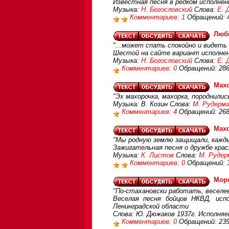
Известная песня в редком исполнен
Музыка:
Н. Богословский
Слова:
Е. 
Комментариев: 1
Обращений: 
Люб
"...может спать спокойно и видеть 
Шестой на сайте вариант исполне
Музыка:
Н. Богословский
Слова:
Е. 
Комментариев: 0
Обращений: 28
Мах
"Эх махорочка, махорка, породнилис
Музыка: В. Козин Слова:
М. Рудерм
Комментариев: 4
Обращений: 26
Мах
"Мы родную землю защищали, каждый
Зажигательная песня о дружбе крас
Музыка:
К. Листов
Слова:
М. Рудер
Комментариев: 0
Обращений: 
Мор
"По-стахановски работать, веселе
Веселая песня бойцов НКВД, исп
Ленинградской области
Слова: Ю. Дюжаков 1937г. Исполня
Комментариев: 0
Обращений: 23