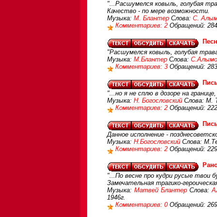
"...Расшумелся ковыль, голубая тра
Качество - по мере возможности.
Музыка:
М. Блантер
Слова:
С. Алы
Комментариев: 2
Обращений: 28
Песн
"Расшумелся ковыль, голубая трав
Музыка:
М.Блантер
Слова:
С.Алым
Комментариев: 3
Обращений: 28
Пис
"...но я не сплю в дозоре на границ
Музыка:
Н. Богословский
Слова: М. 
Комментариев: 2
Обращений: 22
Пис
Данное исполнение - позднесоветско
Музыка:
Н.Богословский
Слова: М.Те
Комментариев: 2
Обращений: 22
Рано
"...По весне про кудри русые твои б
Замечательная трагико-героическая
Музыка:
Матвей Блантер
Слова:
А
1946г.
Комментариев: 0
Обращений: 26