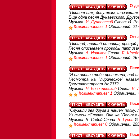
О д
"Привет вам, девушкам, шагающим 
Еще одна песня Дунаевского. Другое
Музыка:
И. Дунаевский
Слова: И. Ро
Комментариев: 1
Обращений: 21
Отъе
"Прощай, прощай станица, прощай р
Песня описывает проводы партизан
Музыка:
А. Новиков
Слова:
Я. Швед
Комментариев: 1
Обращений: 26
Песе
"Я на подвиг тебя провожала, над с
Несмотра на "лирическое" назва
Грампласттрест № 7372
Музыка:
Н. Богословский
Слова:
В. 
Комментариев: 1
Обращений: 
Песн
"Служили два друга в нашем полку, п
Из пьесы «Слава». Она же "Песня о 
Музыка: В. Седой Слова:
В. Гусев
Ис
Комментариев: 0
Обращений: 25
Песн