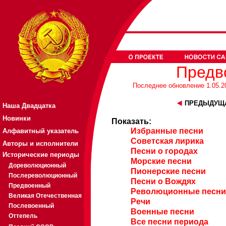
Предв
Последнее обновление 1.05.201
ПРЕДЫДУЩА
Наша Двадцатка
Новинки
Показать:
Избранные песни
Алфавитный указатель
Советская лирика
Авторы и исполнители
Песни о городах
Исторические периоды
Морские песни
Дореволюционный
Пионерские песни
Послереволюционный
Песни о Вождях
Предвоенный
Революционные песни
Великая Отечественная
Речи
Послевоенный
Военные песни
Оттепель
Все песни периода