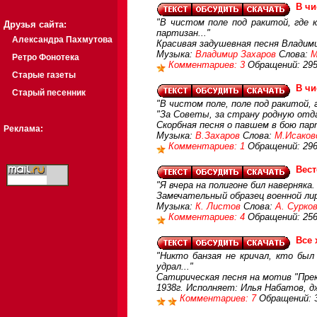
В чи
"В чистом поле под ракитой, где
Друзья сайта:
партизан..."
Александра Пахмутова
Красивая задушевная песня Владими
Музыка:
Владимир Захаров
Слова:
М
Ретро Фонотека
Комментариев: 3
Обращений: 29
Старые газеты
В чи
Старый песенник
"В чистом поле, поле под ракитой, 
"За Советы, за страну родную отд
Скорбная песня о павшем в бою пар
Реклама:
Музыка:
В.Захаров
Слова:
М.Исаков
Комментариев: 1
Обращений: 29
Вест
"Я вчера на полигоне бил наверняка
Замечательный образец военной ли
Музыка:
К. Листов
Слова:
А. Сурко
Комментариев: 4
Обращений: 25
Все
"Никто банзая не кричал, кто бы
удрал..."
Сатирическая песня на мотив "Прек
1938г. Исполняет: Илья Набатов, дж
Комментариев: 7
Обращений: 