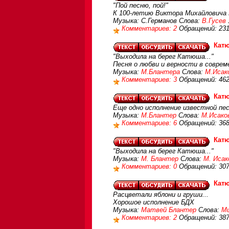
"Пой песню, пой!"
К 100-летию Виктора Михайловича Г
Музыка: С.Германов Слова:
В.Гусев
Комментариев: 2
Обращений: 23
Кат
"Выходила на берег Катюша..."
Песня о любви и верности в совре
Музыка:
М.Блантера
Слова:
М.Исак
Комментариев: 3
Обращений: 46
Кат
Еще одно исполнение известной пе
Музыка:
М.Блантер
Слова:
М.Исако
Комментариев: 6
Обращений: 36
Кат
"Выходила на берег Катюша..."
Музыка:
М. Блантер
Слова:
М. Исак
Комментариев: 0
Обращений: 30
Кат
Расцветали яблони и груши...
Хорошое исполнение БДХ
Музыка:
Матвей Блантер
Слова:
Ми
Комментариев: 2
Обращений: 38