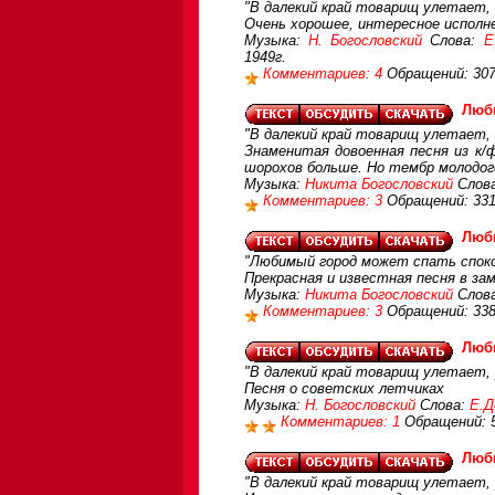
"В далекий край товарищ улетает, 
Очень хорошее, интересное исполн
Музыка:
Н. Богословский
Слова:
Е
1949г.
Комментариев: 4
Обращений: 30
Люб
"В далекий край товарищ улетает, 
Знаменитая довоенная песня из к/
шорохов больше. Но тембр молодог
Музыка:
Никита Богословский
Слов
Комментариев: 3
Обращений: 33
Люб
"Любимый город может спать спокой
Прекрасная и известная песня в за
Музыка:
Никита Богословский
Слов
Комментариев: 3
Обращений: 33
Люб
"В далекий край товарищ улетает, 
Песня о советских летчиках
Музыка:
Н. Богословский
Слова:
Е.Д
Комментариев: 1
Обращений: 
Люб
"В далекий край товарищ улетает, 