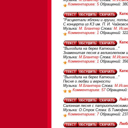
Комментариев: 5
Обращений: 38
Кат
"Расцветали яблони и груши, поплы
С концерта из КЗ им. П. И. Чайковс
Музыка:
М. Блантер
Слова:
М. Исак
Комментариев: 1
Обращений: 32
Кат
"Выходила на берег Катюша..."
Знаменитая песня в великолепном 
Музыка:
М.Блантер
Слова:
М.Исако
Комментариев: 1
Обращений: 35
Кат
"Выходила на берег Катюша..."
Песня о любви и верности
Музыка:
М.Блантера
Слова:
М.Исак
Комментариев: 57
Обращений:
Лейт
Салонная песня с патриотическими
Музыка: О.Строк Слова: Б.Тимофее
Комментариев: 7
Обращений: 23
Люб