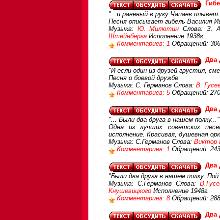
Гибе
"...и раненый в руку Чапаев плывет.
Песня описывает гибель Василия И
Музыка:
Ю. Милютин
Слова: З. А
Штейнберга
Исполнение 1938г.
Комментариев: 1
Обращений: 30
Два 
"И если один из друзей грустил, смея
Песня о боевой дружбе
Музыка: С. Германов Слова:
В. Гусе
Комментариев: 5
Обращений: 27
Два 
"... Были два друга в нашем полку..."
Одна из лучших советских песен
исполнение. Красивая, душевная ор
Музыка: С.Германов Слова:
Виктор 
Комментариев: 1
Обращений: 24
Два 
"Были два друга в нашем полку. Пой 
Музыка: С.Германов Слова:
В.Гусе
Кнушевицкого
Исполнение 1948г.
Комментариев: 8
Обращений: 28
Два 