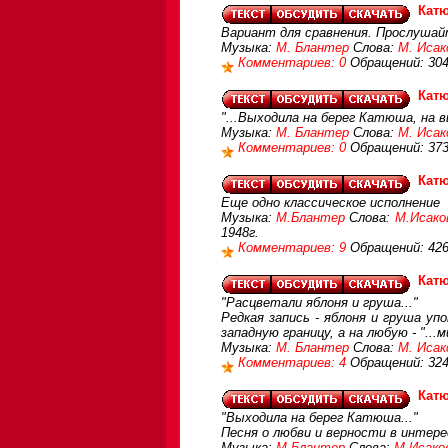
Кат
Вариант для сравнения. Прослушайт
Музыка:
М. Блантер
Слова:
М. Исак
Комментариев: 0
Обращений: 30
Кат
"...Выходила на берег Катюша, на в
Музыка:
М. Блантер
Слова:
М. Исак
Комментариев: 0
Обращений: 37
Кат
Еще одно классическое исполнение
Музыка:
М.Блантер
Слова:
М.Исако
1948г.
Комментариев: 9
Обращений: 42
Кат
"Расцветали яблоня и груша..."
Редкая запись - яблоня и груша у
западную границу, а на любую - "...
Музыка:
М. Блантер
Слова:
М. Исак
Комментариев: 4
Обращений: 32
Кат
"Выходила на берег Катюша..."
Песня о любви и верности в интере
Музыка:
М.Блантер
Слова:
М.Исако