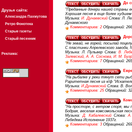
До с
"Преданные дочери нашей страны ед
Друзья сайта:
Хорошая песня в еще более худшем
Александра Пахмутова
Музыка:
И. Дунаевский
Слова: Л. Ле
Дунаевского
Ретро Фонотека
Комментариев: 2
Обращений: 26
Старые газеты
Доро
Старый песенник
"Не зевай, не горюй, посылай поцелу
С пластинки Апрелевского завода, 
Музыка: Л. Пульвер Слова:
В. Леб
Реклама:
Залевский, А. А. Соснова, И. М. Буг
Комментариев: 7
Обращений: 26
Евр
"На рыбалке у реки тянут сети рыба
Раритетная песня из к/ф "Искател
Музыка:
И.Дунаевский
Слова: В. Вол
Комментариев: 25
Обращений: 3
Ком
"На просторе, с ветром споря, мы п
Бодрая, веселая комсомольская песн
Музыка:
Д. Кабалевский
Слова:
А
Лебедева Исполнение 1937г.
Комментариев: 3
Обращений: 26