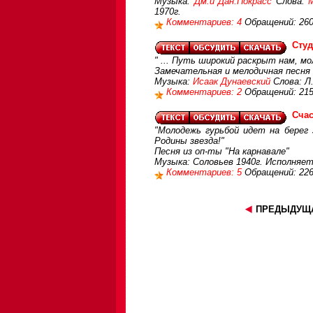
Музыка:
Дм.и Дан.Покрасс
Слова:
1970г.
Комментариев: 4
Обращений: 26
Студ
" ... Путь широкий раскрыт нам, м
Замечательная и мелодичная песня
Музыка:
Исаак Дунаевский
Слова: Л
Комментариев: 2
Обращений: 21
Счас
"Молодежь гурьбой идет на берег 
Родины звезда!"
Песня из оп-ты "На карнавале"
Музыка: Соловьев 1940г. Исполняе
Комментариев: 5
Обращений: 22
ПРЕДЫДУЩА