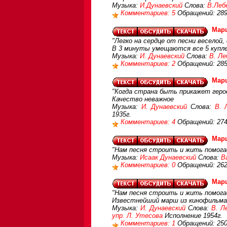
Музыка:
И.Дунаевский
Слова:
В.Леб
Комментариев: 5
Обращений: 28
Мар
"Легко на сердце от песни веселой, 
В 3 минуты умещаются все 5 купл
Музыка:
И. Дунаевский
Слова:
В. Ле
Комментариев: 2
Обращений: 28
Мар
"Когда страна быть прикажет герое
Качество неважное
Музыка:
И. Дунаевский
Слова:
В. 
1935г.
Комментариев: 4
Обращений: 27
Мар
"Нам песня строить и жить помогает
Музыка:
Исаак Дунаевский
Слова:
В
Комментариев: 0
Обращений: 26
Мар
"Нам песня строить и жить помогае
Известнейший марш из кинофильма 
Музыка:
И. Дунаевский
Слова:
В. Л
упр. Л. Утесова
Исполнение 1954г.
Комментариев: 1
Обращений: 25