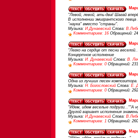
Мар
"Левой, левой, ать-два! Шагай вперё
В исполнении эмигрантского певца
"наука" вместо "страны".
Музыка:
И.Дунаевский
Слова:
В.Леб
Комментариев: 16
Обращений: 2
Мар
"Легко на сердце от песни веселой..
Концертное исполнение
Музыка:
И. Дунаевский
Слова:
В. Ле
Комментариев: 0
Обращений: 23
Мар
Одна из лучших песен композитора
Музыка:
Н. Богословский
Слова:
Е. 
Комментариев: 0
Обращений: 29
Марш
"Идем, идем веселые подруги...""А ну
Другой вариант исполнения знамени
Музыка:
И.Дунаевский
Слова:
В.Леб
Комментариев: 1
Обращений: 26
Марш
"Идём, идём, весёлые подруги..."