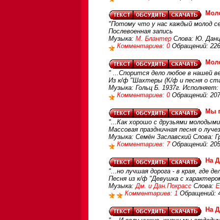
Мол
"Потому что у нас каждый молод се
Послевоенная запись
Музыка:
М. Блантер
Слова: Ю. Данци
Комментариев: 0
Обращений: 22
Моло
" ...Спорится дело любое в нашей ве
Из к/ф "Шахтеры (К/ф и песня о ст
Музыка: Гольц Б. 1937г. Исполняет:
Комментариев: 0
Обращений: 20
Мы п
"...Как хорошо с друзьями молодыми
Массовая праздничная песня о луче
Музыка: Семён Заславский Слова: Гр
Комментариев: 7
Обращений: 20
На Д
"...но лучшая дорога - в края, где д
Песня из к/ф "Девушка с характером
Музыка:
Дм. и Дан.Покрасс
Слова:
Е
Комментариев: 1
Обращений: 
На Д