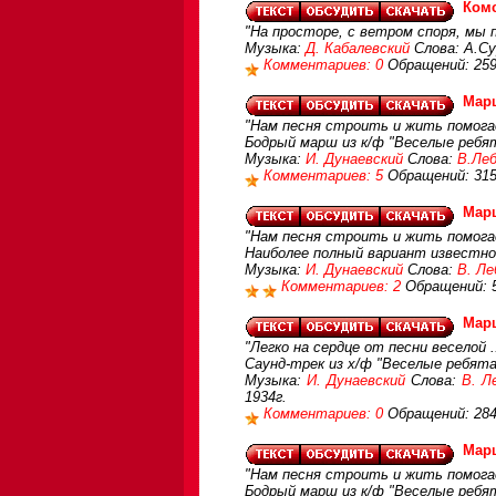
Ком
"На просторе, с ветром споря, мы п
Музыка:
Д. Кабалевский
Слова: А.Су
Комментариев: 0
Обращений: 25
Мар
"Нам песня строить и жить помогает
Бодрый марш из к/ф "Веселые ребя
Музыка:
И. Дунаевский
Слова:
В.Леб
Комментариев: 5
Обращений: 31
Мар
"Нам песня строить и жить помогает
Наиболее полный вариант известно
Музыка:
И. Дунаевский
Слова:
В. Ле
Комментариев: 2
Обращений: 
Мар
"Легко на сердце от песни веселой ..
Саунд-трек из х/ф "Веселые ребята"
Музыка:
И. Дунаевский
Слова:
В. Л
1934г.
Комментариев: 0
Обращений: 28
Мар
"Нам песня строить и жить помогает
Бодрый марш из к/ф "Веселые ребя