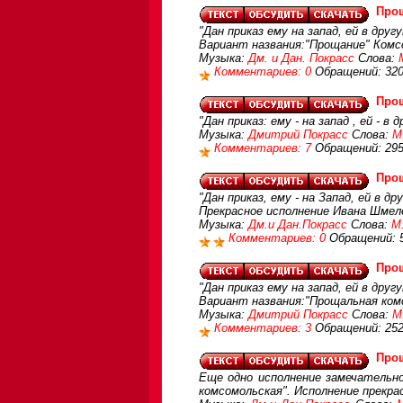
Про
"Дан приказ ему на запад, ей в друг
Вариант названия:"Прощание" Комсо
Музыка:
Дм. и Дан. Покрасс
Слова:
Комментариев: 0
Обращений: 32
Про
"Дан приказ: ему - на запад , ей - в 
Музыка:
Дмитрий Покрасс
Слова:
М
Комментариев: 7
Обращений: 29
Про
"Дан приказ, ему - на Запад, ей в др
Прекрасное исполнение Ивана Шмел
Музыка:
Дм.и Дан.Покрасс
Слова:
М
Комментариев: 0
Обращений: 
Про
"Дан приказ ему на запад, ей в друг
Вариант названия:"Прощальная ком
Музыка:
Дмитрий Покрасс
Слова:
М
Комментариев: 3
Обращений: 25
Про
Еще одно исполнение замечательно
комсомольская". Исполнение прекра