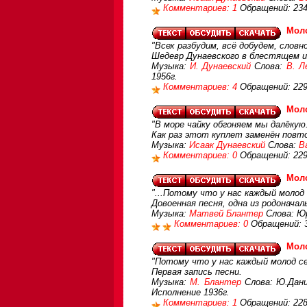
Комментариев: 1
Обращений: 234
Мол
"Всех разбудим, всё добудем, словн
Шедевр Дунаевского в блестящем 
Музыка:
И. Дунаевский
Слова:
В. Л
1956г.
Комментариев: 4
Обращений: 22
Мол
"В море чайку обгоняем мы далёкую.
Как раз этот куплет заменён повт
Музыка:
Исаак Дунаевский
Слова:
В
Комментариев: 0
Обращений: 22
Мол
"...Потому что у нас каждый молод 
Довоенная песня, одна из родоначал
Музыка:
Матвей Блантер
Слова: Юр
Комментариев: 0
Обращений: 
Мол
"Потому что у нас каждый молод се
Первая запись песни.
Музыка:
М. Блантер
Слова: Ю.Данци
Исполнение 1936г.
Комментариев: 1
Обращений: 22