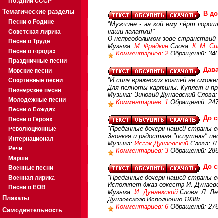
Поздний СССР
Тематические разделы
В до
Песни о Родине
"Мужчине - на кой ему чёрт порош
наши палатки!"
Советская лирика
О непреодолимом зове странствий
Песни о Труде
Музыка:
М. Фрадкин
Слова:
К. М. С
Песни о городах
Комментариев: 2
Обращений: 34
Праздничные песни
Дава
Морские песни
"И сила вражеских когтей не сможет
Спортивные песни
Для полноты картины. Куплет и пр
Пионерские песни
Музыка: Зиновий Дунаевский Слова
Молодежные песни
Комментариев: 1
Обращений: 24
Песни о Вождях
До с
Песни о Героях
"Преданные дочери нашей страны ед
Революционные
Звонкая и радостная "попутная" п
Интернационал
Музыка:
Исаак Дунаевский
Слова: Л
Речи
Комментариев: 3
Обращений: 28
Марши
До с
Военные песни
"Преданные дочери нашей страны еду
Военная лирика
Исполняет джаз-оркестр И. Дунаев
Песни о ВОВ
Музыка:
И. Дунаевский
Слова: Л. Ле
Плакаты
Дунаевского Исполнение 1938г.
Комментариев: 6
Обращений: 27
Самодеятельность