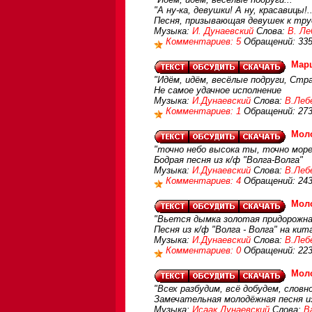
"А ну-ка, девушки! А ну, красавицы!..
Песня, призывающая девушек к тр
Музыка:
И. Дунаевский
Слова:
В. Ле
Комментариев: 5
Обращений: 33
Марш
"Идём, идём, весёлые подруги, Стра
Не самое удачное исполнение
Музыка:
И.Дунаевский
Слова:
В.Леб
Комментариев: 1
Обращений: 27
Мол
"точно небо высока ты, точно море
Бодрая песня из к/ф "Волга-Волга"
Музыка:
И.Дунаевский
Слова:
В.Леб
Комментариев: 4
Обращений: 24
Моло
"Вьется дымка золотая придорожная
Песня из к/ф "Волга - Волга" на ки
Музыка:
И.Дунаевский
Слова:
В.Леб
Комментариев: 0
Обращений: 22
Мол
"Всех разбудим, всё добудем, словн
Замечательная молодёжная песня и
Музыка:
Исаак Дунаевский
Слова:
В