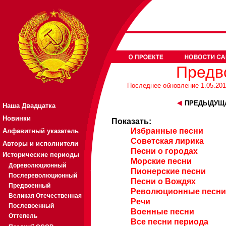
Предв
Последнее обновление 1.05.2013
ПРЕДЫДУЩА
Наша Двадцатка
Новинки
Показать:
Избранные песни
Алфавитный указатель
Советская лирика
Авторы и исполнители
Песни о городах
Исторические периоды
Морские песни
Дореволюционный
Пионерские песни
Послереволюционный
Песни о Вождях
Предвоенный
Революционные песни
Великая Отечественная
Речи
Послевоенный
Военные песни
Оттепель
Все песни периода