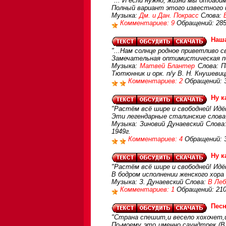
"... И если нужно, жизни мы отдади
Полный вариант этого известного и
Музыка:
Дм. и Дан. Покрасс
Слова:
Комментариев: 9
Обращений: 28
Наш
"...Нам солнце родное приветливо 
Замечательная оптимистическая пе
Музыка:
Матвей Блантер
Слова: П
Тютюнник и орк. п/у В. Н. Кнушевиц
Комментариев: 2
Обращений: 
Ну к
"Растём всё шире и свободней! Идё
Эти легендарные сталинские слова 
Музыка: Зиновий Дунаевский Слова
1949г.
Комментариев: 4
Обращений: 
Ну к
"Растём всё шире и свободней! Идё
В бодром исполнении женского хора
Музыка: З. Дунаевский Слова:
В Леб
Комментариев: 1
Обращений: 21
Песн
"Страна спешит,и весело хохочет,и
По-моему это именно саундтрек (В