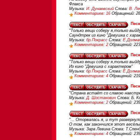
Флакса
Музыка:
И. Дунаевский
Слова:
В. Ле
Комментариев: 16
Обращений: 2
Песн
"Только вещи соберу я,только выйду
Саундтрек из кино "Девушка с хара
Музыка:
бр.Покрасс
Слова:
Е.Долма
Комментариев: 2
Обращений: 22
Песн
"Только вещи соберу я,только выйду
Из кино "Девушка с характером"
Музыка:
бр.Покрасс
Слова:
Е.Долма
Комментариев: 4
Обращений: 21
Песн
"Страна встаёт со славою навстре
Музыка:
Д. Шостакович
Слова: Б. К
Комментариев: 2
Обращений: 23
Пес
"... Оторвалась я, и тут развернул
О том, как закончился этот весёлы
Музыка: Зара Левина Слова: Т.Спен
Комментариев: 4
Обращений: 23