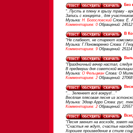
Без 
"..Пусть в плену я грызу траву - вр
Запись с концерта , для участнико
Музыка:
Н. Богословский
Слова: Е. 
Комментариев: 0
Обращений: 24512
В К
"Не слабеют, не стареют комсомол
Музыка: Г.Пономаренко Слова: Г.Ге
Комментариев: 9
Обращений: 25114
Вал
"Праздничный вечер настал, следуя
В предверии дня советской милиции
Музыка:
О Фельцман
Слова: О Миля
Комментариев: 2
Обращений: 27068
Весн
"... Зеленеет всё вокруг!..."
Весёлая плясовая песня из эстонск
Музыка: Эдгар Арро Слова: рус. те
Комментариев: 2
Обращений: 22557
Всег
"Песня звенит на восходе, зовет н
"Счастья не ждут, счастье находят
Хорошее произведение в стиле соцр