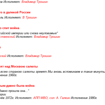
ов Исполняет:
Владимир Трошин
то в далекой России
аль Исполняет:
В Трошин
о спит война
ийской империи или снова неуловимые"
ственский
Исполняет:
Владимир Трошин
ы
ский
Исполняет:
Владимир Трошин
мят над Москвою салюты
 всею страною салюты гремят.Мы вновь вспоминаем в такие минуты 
ение 1960г.
ным-давно была война
авно прошла она..."
ерии
енёв 1972г. Исполняет:
АПП МВО, сол. А. Галкин
Исполнение 1980г.