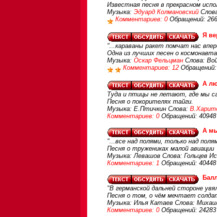
Известная песня в прекрасном исп
Музыка:
Эдуард Колмановский
Слова
Комментариев: 0
Обращений: 26
Я ве
"...караваны ракет помчат нас впе
Одна из лучших песен о космонавта
Музыка:
Оскар Фельцман
Слова: Вой
Комментариев: 12
Обращений:
А лю
Туда и птицы не летают, где мы 
Песня о покорителях тайги.
Музыка: Е.Птичкин Слова:
В.Харит
Комментариев: 0
Обращений: 40948
А мы
"...все над полями, только над полям
Песня о тружениках малой авиации
Музыка: Левашов Слова: Гольцев И
Комментариев: 1
Обращений: 40448
Балл
"В германской дальней стороне увя
Песня о том, о чём мечтает солдат
Музыка: Илья Катаев Слова: Михаи
Комментариев: 0
Обращений: 24283