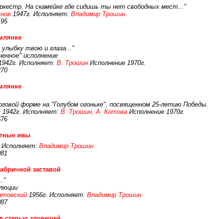
оркестр. На скамейке где сидишь ты нет свободных мест..."
нов
1947г. Исполняет:
Владимир Трошин
195
млянке
 улыбку твою и глаза..."
ненное" исполнение
1942г. Исполняет:
В. Трошин
Исполнение 1970г.
270
млянке
оговой форме на "Голубом огоньке", посвященном 25-летию Победы.
в
1942г. Исполняет:
В. Трошин, А. Котова
Исполнение 1970г.
676
стные ивы
Исполняет:
Владимир Трошин
081
абричной заставой
."
олюции
атовский
1956г. Исполняет:
Владимир Трошин
087
д степью зловещей