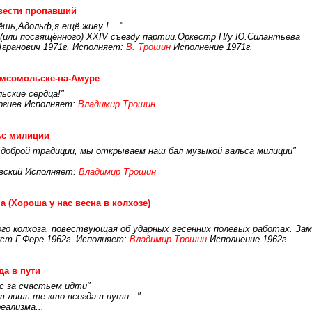
вести пропавший
ёшь,Адольф,я ещё живу ! ..."
в(или посвящённого) ХХIV съезду партии.Оркестр П/у Ю.Силантьева
Агранович 1971г. Исполняет:
В. Трошин
Исполнение 1971г.
омсомольске-на-Амуре
ьские сердца!"
оргиев Исполняет:
Владимир Трошин
ьс милиции
 доброй традиции, мы открываем наш бал музыкой вальса милиции"
вский Исполняет:
Владимир Трошин
а (Хороша у нас весна в колхозе)
ого колхоза, повествующая об ударных весенних полевых работах. За
кст Г.Фере 1962г. Исполняет:
Владимир Трошин
Исполнение 1962г.
да в пути
ас за счастьем идти"
 лишь те кто всегда в пути..."
еализма...