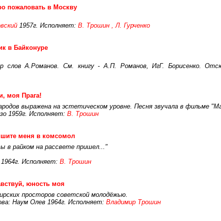
о пожаловать в Москву
вский
1957г. Исполняет:
В. Трошин , Л. Гурченко
к в Байконуре
 слов А.Романов. См. книгу - А.П. Романов, ИгГ. Борисенко. От
, моя Прага!
ародов выражена на эстетическом уровне. Песня звучала в фильме "Ма
изо 1959г. Исполняет:
В. Трошин
ишите меня в комсомол
ы в райком на рассвете пришел..."
 1964г. Исполняет:
В. Трошин
вствуй, юность моя
бирских просторов советской молодёжью.
ва: Наум Олев 1964г. Исполняет:
Владимир Трошин