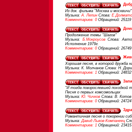
Добр
Из док. фильма "Москва и москвичи"
Музыка:
А. Лепин
Слова:
Е.Долмато
Комментариев: 0
Обращений: 25119
Доми
Продолжение темы "Шагов"
Музыка:
Б.Мокроусов
Слова: Автор
Исполнение 1979г.
Комментариев: 0
Обращений: 26749
Живи
Хорошая песня, в которой дружба н
Музыка: К. Молчанов Слова: Н. Дор
Комментариев: 1
Обращений: 24832
Зап
"И тогда повзрослевшей походкой т
Песня о первых комсомольцах
Музыка:
Ю. Чичков
Слова: В. Котов
Комментариев: 0
Обращений: 24724
Здра
Романтичная песня о покорении си
Музыка:
Давид Львов-Компанеец
Сло
Комментариев: 1
Обращений: 23415