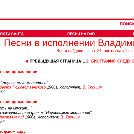
Песни в исполнении Влади
Всего найдено песен: 84, показаны с 1 по 
ПРЕДЫДУЩАЯ СТРАНИЦА
1
2
БИОГРАФИЯ
СЛЕДУЮ
т свинцовые ливни
а "Неуловимые мстители"
берта Рождественского
1966г. Исполняет:
В. Трошин
262
т свинцовые ливни
сть не кружит..."
 и заканчивается фильм "Неуловимые мстители"
ждественский
1966г. Исполняет:
В. Трошин
426
родском саду