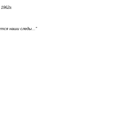
1962г.
утся наши следы..."