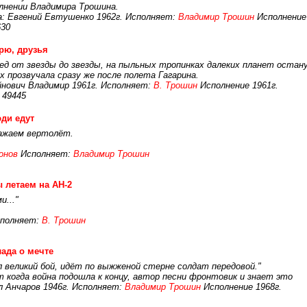
олнении Владимира Трошина.
: Евгений Евтушенко 1962г. Исполняет:
Владимир Трошин
Исполнение 
630
рю, друзья
ред от звезды до звезды, на пыльных тропинках далеких планет остан
х прозвучала сразу же после полета Гагарина.
нович Владимир 1961г. Исполняет:
В. Трошин
Исполнение 1961г.
 49445
ди едут
сажаем вертолёт.
онов
Исполняет:
Владимир Трошин
 летаем на АН-2
и..."
сполняет:
В. Трошин
ада о мечте
л великий бой, идёт по выжженой стерне солдат передовой."
 когда война подошла к концу, автор песни фронтовик и знает это
л Анчаров 1946г. Исполняет:
Владимир Трошин
Исполнение 1968г.