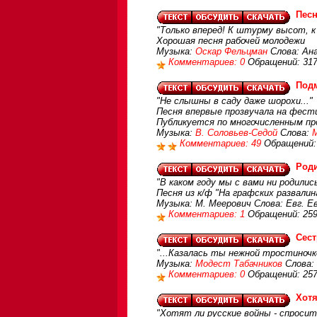
Пес
"Только вперед! К штурму высот, к 
Хорошая песня рабочей молодежи
Музыка:
Оскар Фельцман
Слова: Ан
Комментариев: 0
Обращений: 31
Под
"Не слышны в саду даже шорохи..."
Песня впервые прозвучала на фести
Публикуется по многочисленным п
Музыка:
В. Соловьев-Седой
Слова:
Комментариев: 49
Обращений:
Роди
"В каком году мы с вами ни родилис
Песня из к/ф "На графских развалин
Музыка: М. Меерович Слова: Евг. 
Комментариев: 1
Обращений: 25
Сест
"...Казалась ты нежной тростиночк
Музыка:
Модест Табачников
Слова: 
Комментариев: 0
Обращений: 25
Хотя
"Хотят ли русские войны - спросит