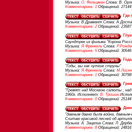
Музыка:
О. Фельцман
Слова: В. Орл
Комментариев: 1
Обращений: 27144
Где 
Музыка: В Драмант Слова: А Дост
Комментариев: 2
Обращений: 23587
Глух
Саундтрек из фильма "Корона Россс
Музыка:
Я.Френкель
Слова:
Р.Рожде
Комментариев: 5
Обращений: 30546
Год
"Годы, вы как чуткие струны"
Музыка:
Я.Френкель
Слова:
М.Лисян
Комментариев: 1
Обращений: 30798
Гре
"Гремят над Москвою салюты , над
1960г. Исполняет:
В. Трошин
Исполн
Комментариев: 0
Обращений: 25144
Дав
"давным давно была война, давным-д
Считаю красивой песней об артилл
Музыка: А. Зацепин Слова: Л. Дерб
Комментариев: 8
Обращений: 24816