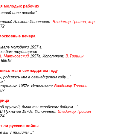
ня молодых рабочих
ясной цели всегда!"
атолий Алексин Исполняет:
Владимир Трошин, хор
772
московные вечера
вале молодежи 1957 г.
росьбам трудящихся
М. Матусовский
1957г. Исполняет:
В.Трошин
 58518
лись мы в семнадцатом году
ь, родились мы в семнадцатом году..."
ах"
Евтушенко 1957г. Исполняет:
Владимир Трошин
987
рица
ой хрупкой, была ты геройским бойцом..."
В.Пухначев 1970г. Исполняет:
Владимир Трошин
784
т ли русские войны
е вы у тишины..."