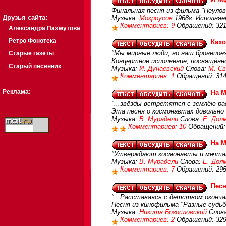
Финальная песня из фильма "Неул
Друзья сайта:
Музыка:
Мокроусов
1968г. Исполня
Комментариев: 9
Обращений: 32
Александра Пахмутова
Ретро Фонотека
Кахо
"Мы мирные люди, но наш бронепое
Старые газеты
Концертное исполнение, посвящённо
Старый песенник
Музыка:
И. Дунаевский
Слова:
М. С
Комментариев: 1
Обращений: 31
Реклама:
На М
"...звёзды встретятся с землёю ра
Эта песня о космонавтах довольн
Музыка:
В. Мурадели
Слова:
Е. Дол
Комментариев: 10
Обращений:
На М
"Утверждают космонавты и мечтат
Музыка:
В. Мурадели
Слова:
Е. Дол
Комментариев: 7
Обращений: 29
Пес
"...Расставаясь с детством оконча
Песня из кинофильма "Разные судь
Музыка:
Никита Богословский
Слова
Комментариев: 2
Обращений: 32