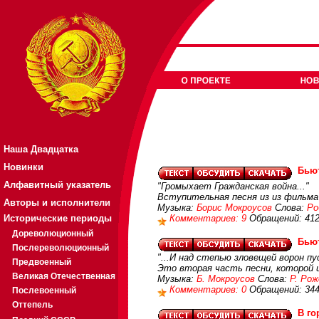
Наша Двадцатка
Новинки
Бью
Алфавитный указатель
"Громыхает Гражданская война..."
Вступительная песня из из фильм
Авторы и исполнители
Музыка:
Борис Мокроусов
Слова:
Ро
Исторические периоды
Комментариев: 9
Обращений: 41
Дореволюционный
Бью
Послереволюционный
"...И над степью зловещей ворон пу
Предвоенный
Это вторая часть песни, которой
Великая Отечественная
Музыка:
Б. Мокроусов
Слова:
Р. Ро
Комментариев: 0
Обращений: 34
Послевоенный
Оттепель
В го