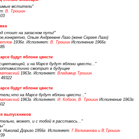
овимые мстители"
ет:
В. Трошин
103
вка
зд стоит на запасном пути!"
е,конкретно, Ольге Андреевне Лазо (жене Сергея Лазо)
ветлов
1936г. Исполняет:
В. Трошин
Исполнение 1966г.
485
арсе будут яблони цвести
сцветающей, и на Марсе будут яблони цвести..."
о оптимистично смотрит в будущее
матовский
1963г. Исполняет:
Владимир Трошин
 49322
арсе будут яблони цвести
ели,что на Марсе будут яблони цвести..."
матовский
1963г. Исполняет:
И. Кобзон, В. Трошин
Исполнение 1963г.
502
ня выпускников
тельно, может, и с тобой я расстаюсь..."
бы"
: Николай Доризо 1956г. Исполняет:
Г.Великанова и В.Трошин
939