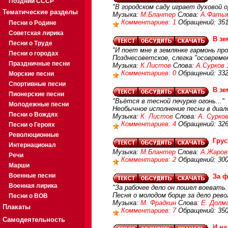
Поздний СССР
"В городском саду играет духовой 
Тематические разделы
Музыка:
М.Блантер
Слова:
А.Фатья
Комментариев: 1
Обращений: 35
Песни о Родине
Советская лирика
В зе
Песни о Труде
"И поет мне в землянке гармонь про
Песни о городах
Позднесоветское, слегка "осовреме
Праздничные песни
Музыка:
К.Листов
Слова:
А.Сурков
Комментариев: 0
Обращений: 33
Морские песни
Спортивные песни
В зе
Пионерские песни
"Вьётся в тесной печурке огонь..."
Молодежные песни
Необычное исполнение песни в диал
Песни о Вождях
Музыка:
К. Листов
Слова:
А. Сурко
Комментариев: 4
Обращений: 32
Песни о Героях
Революционные
Гру
Интернационал
Музыка:
М.Блантер
Слова:
А.Жаров
Речи
Комментариев: 2
Обращений: 30
Марши
Военные песни
За ф
Военная лирика
"За рабочее дело он пошел воевать..
Песня о молодом борце за дело рев
Песни о ВОВ
Музыка:
М. Фрадкин
Слова:
Е. Долм
Плакаты
Комментариев: 7
Обращений: 35
Самодеятельность
И на