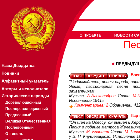
Пес
ПРЕДЫДУЩ
Наша Двадцатка
Новинки
Боев
Алфавитный указатель
"Поднимайтесь, воины народа, парти
Яркая, пассионарная песня п
Авторы и исполнители
захватчикам
Исторические периоды
Музыка:
А.Александров
Слова:
М.Г
Исполнение 1941г.
Дореволюционный
Комментариев: 2
Обращений: 41
Послереволюционный
Предвоенный
Парт
Великая Отечественная
"Он шёл на Одессу, он вышел к Херс
Песня о подвиге матроса Железняка
Послевоенный
Музыка:
М. Блантер
Слова:
М. Гол
Оттепель
у В. Н. Кнушевицкого. Исполнение 1