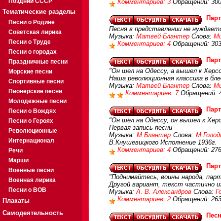
Поздний СССР
Комментариев: 3
Обращений: 30
Тематические разделы
Парт
Песни о Родине
Песня в представлении не нуждает
Советская лирика
Музыка:
Матвей Блантер
Слова:
Ми
Песни о Труде
Комментариев: 4
Обращений: 30
Песни о городах
Парт
Праздничные песни
"Он шел на Одессу, а вышел к Херсон
Морские песни
Наша революционная классика в бл
Спортивные песни
Музыка:
Матвей Блантер
Слова:
Ми
Пионерские песни
Комментариев: 7
Обращений: 
Молодежные песни
Парт
Песни о Вождях
"Он шёл на Одессу, он вышел к Херс
Песни о Героях
Первая запись песни
Революционные
Музыка:
М.Блантер
Слова:
М.Голо
Интернационал
В.Кнушевицкого Исполнение 1936г.
Комментариев: 4
Обращений: 27
Речи
Марши
Парт
Военные песни
"Поднимайтесь, воины народа, парти
Военная лирика
Другой вариант, текст частично и
Песни о ВОВ
Музыка:
А. В. Александров
Слова:
Г
Комментариев: 2
Обращений: 26
Плакаты
Самодеятельность
Пес