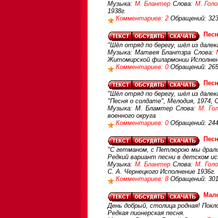
Музыка:
М. Блантер
Слова:
М. Гол
1938г.
Комментариев: 2
Обращений: 32
Пес
"Шёл отряд по берегу, шёл из далек
Музыка: Матвея Блантэра Слова:
Житомирской филармонии Исполнен
Комментариев: 0
Обращений: 26
Пес
"Шёл отряд по берегу, шёл из далек
"Песня о солдате", Мелодия, 1974, С
Музыка: М. Бламтер Слова:
М. Го
военного округа
Комментариев: 0
Обращений: 24
Пес
"С гетманом, с Петлюрою мы дралис
Редкий вариант песни в детском и
Музыка:
М. Блантер
Слова:
М. Гол
С. А. Чернецкого Исполнение 1936г.
Комментариев: 8
Обращений: 30
Мале
День добрый, столица родная! Покл
Редкая пионерская песня.