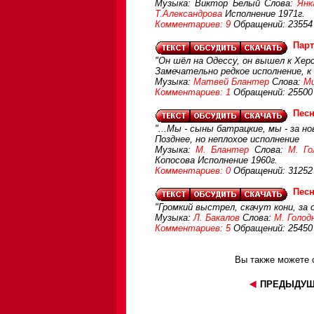
Музыка: Виктор Белый Слова:
Янк
Т.Александрова
Исполнение 1971г.
Комментариев: 9
Обращений: 23554
Парт
"Он шёл на Одессу, он вышел к Херс
Замечательно редкое исполнение, к
Музыка:
Матвей Блантер
Слова:
Ми
Комментариев: 1
Обращений: 25500
Пес
"...Мы - сыны батрацкие, мы - за н
Позднее, но неплохое исполнение
Музыка:
М. Блантер
Слова:
М. Го
Копосова Исполнение 1960г.
Комментариев: 0
Обращений: 31252
Песн
"Громкий выстрел, скачут кони, за
Музыка:
Л. Бакалов
Слова:
М. Голод
Комментариев: 5
Обращений: 25450
Вы также можете с
ПРЕДЫДУЩ