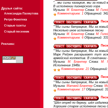
"...мы сыны казацкие, мы за новый 
В исполнении пионерского хора
Друзья сайта:
Музыка:
М. Блантер
Слова:
М. Голо
Комментариев: 1
Обращений: 34
Александра Пахмутова
Ретро Фонотека
Пес
Старые газеты
""Мы сыны батрацкие, Мы за новый 
Несколько иное исполнение песни
Старый песенник
Музыка:
М. Блантер
Слова:
М. Голо
Комментариев: 6
Обращений: 33
Реклама:
Пес
""Мы сыны батрацкие, Мы за новый 
Марк Рейзен раскрывает тут всю
армейский коллектив. В сочетании -
Музыка:
М. Блантер
Слова:
М. 
Исполнение 1948г.
Комментариев: 21
Обращений:
Пес
""Мы сыны батрацкие, Мы за новый 
Музыка:
Матвей Блантер
Слова:
Ми
Комментариев: 17
Обращений: 3
Пес
"Шёл отряд по берегу, шёл издалека.
Хорошее старое исполнение песни 