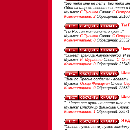
"Без тебя мне не петь, без тебя мн
Одна из широко известных песен о 
Музыка:
С.Туликов
Слова:
С.Остров
Комментариев: 2
Обращений: 25160
Ты 
"Ты Россия моя-золотые края..."
Музыка:
С.Туликов
Слова:
С.Остров
Комментариев: 0
Обращений: 25552
Час
"Синеет граница Амуром-рекой, И в
Музыка:
В. Мурадели
Слова:
С. Ост
Комментариев: 0
Обращений: 23548
Шли
"Шли по Пресне солдаты - воевать з
Музыка:
Оскар Фельцман
Слова:
Се
Комментариев: 0
Обращений: 22652
Шло
"...Через все пути на свете шло с в
Музыка: Владимир Шаинский Слова
Комментариев: 1
Обращений: 22971
Я ид
"Солнце нужно всем, нужен каждому