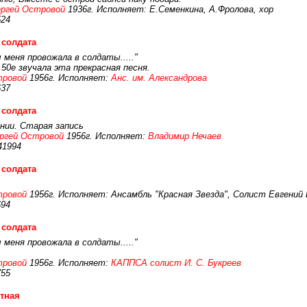
ргей Островой
1936г. Исполняет: Е.Семенкина, А.Фролова, хор
524
 солдата
 меня провожала в солдаты....."
 50е звучала эта прекрасная песня.
тровой
1956г. Исполняет:
Анс. им. Александрова
637
 солдата
нии. Старая запись
ргей Островой
1956г. Исполняет:
Владимир Нечаев
41994
 солдата
тровой
1956г. Исполняет: Ансамбль "Красная Звезда", Солист Евгений
694
 солдата
 меня провожала в солдаты....."
тровой
1956г. Исполняет:
КАППСА солист И. С. Букреев
755
тная