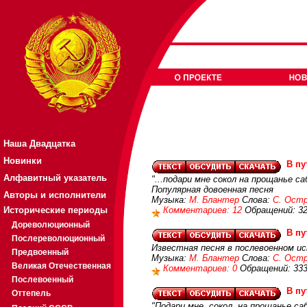
Наша Двадцатка
Новинки
В п
Алфавитный указатель
"...подари мне сокол на прощанье с
Популярная довоенная песня
Авторы и исполнители
Музыка:
М. Блантер
Слова:
С. Ост
Исторические периоды
Комментариев: 12
Обращений: 3
Дореволюционный
В п
Послереволюционный
Известная песня в послевоенном ис
Предвоенный
Музыка:
М. Блантер
Слова:
С. Ост
Великая Отечественная
Комментариев: 0
Обращений: 33
Послевоенный
В п
Оттепель
"Подари мне, сокол, на прощанье са