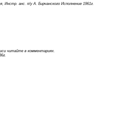
 Инстр. анс. п/у А. Бирчанского Исполнение 1961г.
аписи читайте в комментариях.
36г.