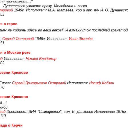
сня проносилась..."
..Дунаевского узнаете сразу. Мелодична и легка.
стровой
1949г. Исполняет: М.А. Матвеев, хор и орк. п/у И. О. Дунаевск
153
я о герое
 не ходить здесь во веки веков!" И взмахнул он последней гранатой, п
:
Сергей Островой
1946г. Исполняет:
Иван Шмелёв
151
я о Москве реке
ой
Исполняет:
Нечаев Владимир
502
еревни Крюково
Слова:
Сергей Григорьевич Островой
Исполняет:
Иосиф Кобзон
070
еревни Крюково
..."
нной
вой
Исполняет: ВИА "Самоцветы", сол. В. Дьяконов Исполнение 1975г.
110
ада о Керчи