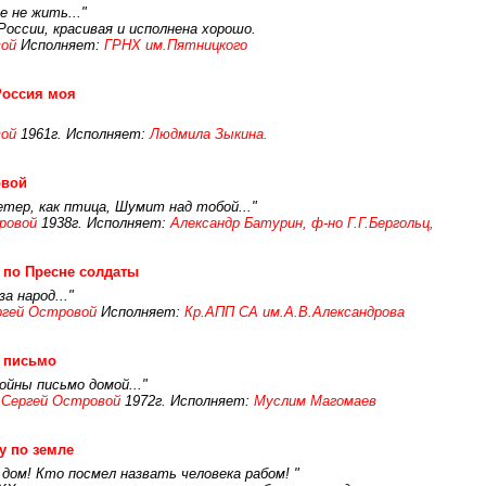
е не жить..."
России, красивая и исполнена хорошо.
ой
Исполняет:
ГРНХ им.Пятницкого
Россия моя
ой
1961г. Исполняет:
Людмила Зыкина.
овой
етер, как птица, Шумит над тобой..."
ровой
1938г. Исполняет:
Александр Батурин, ф-но Г.Г.Бергольц,
 по Пресне солдаты
а народ..."
ргей Островой
Исполняет:
Кр.АПП СА им.А.В.Александрова
 письмо
ойны письмо домой..."
:
Сергей Островой
1972г. Исполняет:
Муслим Магомаев
у по земле
 дом! Кто посмел назвать человека рабом! "