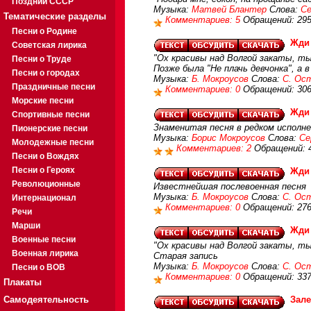
Поздний СССР
Музыка:
Матвей Блантер
Слова:
Се
Тематические разделы
Комментариев: 5
Обращений: 29
Песни о Родине
Жди
Советская лирика
"Ох красивы над Волгой закаты, ты
Песни о Труде
Позже была "Не плачь девчонка", а в
Песни о городах
Музыка:
Б. Мокроусов
Слова:
С. Ос
Праздничные песни
Комментариев: 0
Обращений: 30
Морские песни
Жди
Спортивные песни
Знаменитая песня в редком исполне
Пионерские песни
Музыка:
Борис Мокроусов
Слова:
Се
Молодежные песни
Комментариев: 2
Обращений: 
Песни о Вождях
Песни о Героях
Жди
Революционные
Известнейшая послевоенная песня
Музыка:
Б. Мокроусов
Слова:
С. Ос
Интернационал
Комментариев: 0
Обращений: 27
Речи
Марши
Жди
Военные песни
"Ох красивы над Волгой закаты, ты
Военная лирика
Старая запись
Музыка:
Б. Мокроусов
Слова:
С. Ос
Песни о ВОВ
Комментариев: 0
Обращений: 33
Плакаты
Самодеятельность
Зале