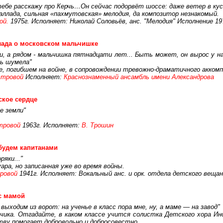
 тебе расскажу про Керчь…Он сейчас подорвёт шоссе: даже ветер в кус
лада, сильная «пахмутовская» мелодия, да композитор незнакомый.
ой.
1975г. Исполняет: Николай Соловьёв, анс. "Мелодия" Исполнение 19
лада о московском мальчишке
 а рядом - мальчишка пятнадцати лет... Быть может, он вырос у нас 
ть шумела"
, погибшем на войне, в сопровождении тревожно-драматичного аккомп
стровой
Исполняет:
Краснознаменный ансамбль имени Александрова
кое сердце
е земли"
тровой
1963г. Исполняет:
В. Трошин
будем капитанами
яки..."
ара, но записанная уже во время войны.
ровой
1941г. Исполняет: Вокальный анс. и орк. отдела детского веща
с мамой
ыходим из ворот: на ученье в класс пора мне, ну, а маме — на завод"
ьчика. Отгадайте, в каком классе учится солистка Детского хора 
тву помогает добровольно и добросовестно.