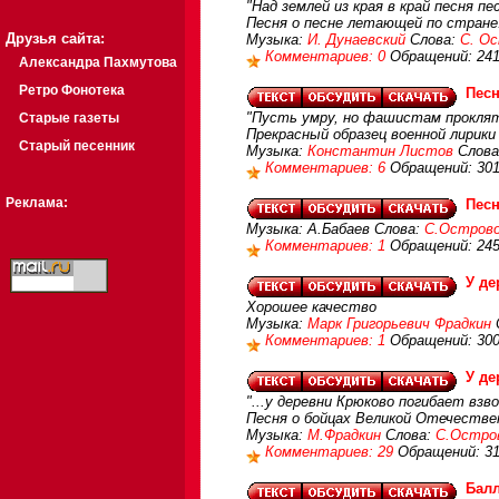
"Над землей из края в край песня пе
Песня о песне летающей по стране.
Друзья сайта:
Музыка:
И. Дунаевский
Слова:
С. О
Комментариев: 0
Обращений: 24
Александра Пахмутова
Ретро Фонотека
Песн
"Пусть умру, но фашистам проклятым
Старые газеты
Прекрасный образец военной лирики
Старый песенник
Музыка:
Константин Листов
Слова
Комментариев: 6
Обращений: 30
Реклама:
Песн
Музыка: А.Бабаев Слова:
С.Остров
Комментариев: 1
Обращений: 24
У д
Хорошее качество
Музыка:
Марк Григорьевич Фрадкин
Комментариев: 1
Обращений: 30
У д
"...у деревни Крюково погибает взвод
Песня о бойцах Великой Отечестве
Музыка:
М.Фрадкин
Слова:
С.Остро
Комментариев: 29
Обращений: 31
Балл