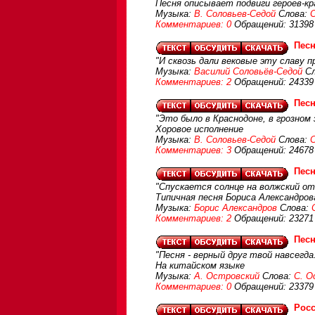
Песня описывает подвиги героев-кр
Музыка:
В. Соловьев-Седой
Слова:
Комментариев: 0
Обращений: 31398
Песн
"И сквозь дали вековые эту славу п
Музыка:
Василий Соловьёв-Седой
Сл
Комментариев: 2
Обращений: 24339
Песн
"Это было в Краснодоне, в грозном 
Хоровое исполнение
Музыка:
В. Соловьев-Седой
Слова:
Комментариев: 3
Обращений: 24678
Песн
"Спускается солнце на волжский отк
Типичная песня Бориса Александров
Музыка:
Борис Александров
Слова:
Комментариев: 2
Обращений: 23271
Песн
"Песня - верный друг твой навсегда.
На китайском языке
Музыка:
А. Островский
Слова:
С. О
Комментариев: 0
Обращений: 23379
Росс