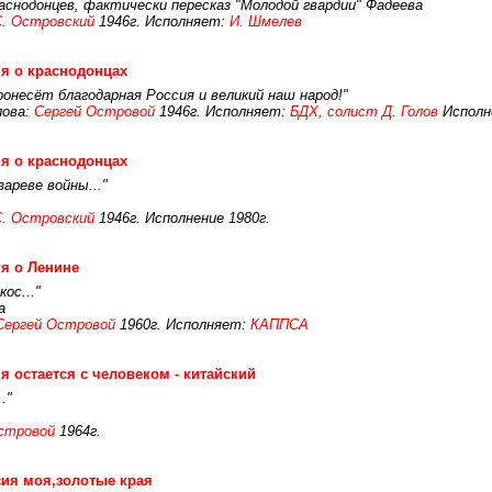
аснодонцев, фактически пересказ "Молодой гвардии" Фадеева
С. Островский
1946г. Исполняет:
И. Шмелев
я о краснодонцах
ронесёт благодарная Россия и великий наш народ!"
ова:
Сергей Островой
1946г. Исполняет:
БДХ, солист Д. Голов
Исполне
я о краснодонцах
зареве войны..."
С. Островский
1946г. Исполнение 1980г.
я о Ленине
ос..."
а
Сергей Островой
1960г. Исполняет:
КАППСА
я остается с человеком - китайский
."
стровой
1964г.
ия моя,золотые края