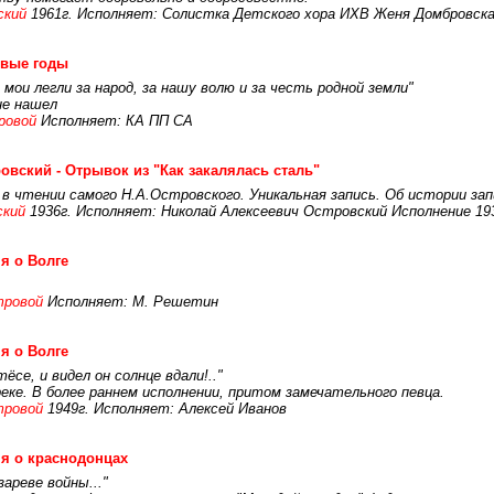
ский
1961г. Исполняет: Солистка Детского хора ИХВ Женя Домбровская,
евые годы
 мои легли за народ, за нашу волю и за честь родной земли"
не нашел
ровой
Исполняет: КА ПП СА
овский - Отрывок из "Как закалялась сталь"
 в чтении самого Н.А.Островского. Уникальная запись. Об истории з
ский
1936г. Исполняет: Николай Алексеевич Островский Исполнение 19
я о Волге
тровой
Исполняет: М. Решетин
я о Волге
ёсе, и видел он солнце вдали!.."
еке. В более раннем исполнении, притом замечательного певца.
тровой
1949г. Исполняет: Алексей Иванов
я о краснодонцах
зареве войны..."