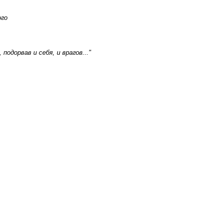
ого
одорвав и себя, и врагов..."