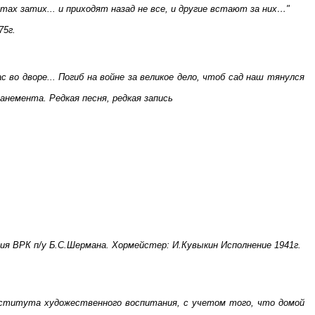
тах затих... и приходят назад не все, и другие встают за них…"
75г.
во дворе... Погиб на войне за великое дело, чтоб сад наш тянулся
анемента. Редкая песня, редкая запись
ния ВРК п/у Б.С.Шермана. Хормейстер: И.Кувыкин Исполнение 1941г.
Института художественного воспитания, с учетом того, что домой