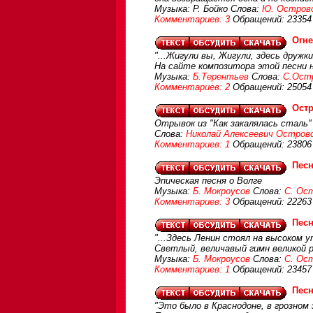
Музыка: Р. Бойко Слова:
Ю. Остров
Комментариев: 3
Обращений: 23354
Огн
"...Жигули вы, Жигули, здесь дружки
На сайте композитора этой песни 
Музыка:
Б.Терентьев
Слова:
С.Ост
Комментариев: 2
Обращений: 25054
Остр
Отрывок из "Как закалялась сталь"
Слова:
Николай Алексеевич Остров
Комментариев: 1
Обращений: 23806
Песн
Эпическая песня о Волге
Музыка:
Б. Мокроусов
Слова:
С. Ос
Комментариев: 3
Обращений: 22263
Песн
"...Здесь Ленин стоял на высоком ут
Светлый, величавый гимн великой р
Музыка:
Б. Мокроусов
Слова:
С. Ос
Комментариев: 1
Обращений: 23457
Песн
"Это было в Краснодоне, в грозном 