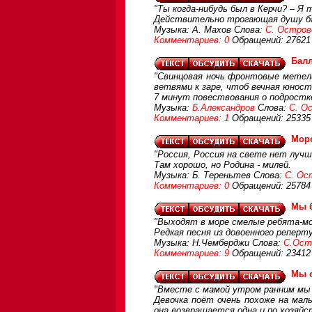
"Ты когда-нибудь был в Керчи? – Я
Действительно трогающая душу бал
Музыка: А. Махов Слова:
С. Остров
Комментариев: 0
Обращений: 27621
Бал
"Свинцовая ночь фронтовые метели,
ветвями к заре, чтоб вечная юнос
7 минут повествования о подростке
Музыка:
Б.Александров
Слова:
С. О
Комментариев: 1
Обращений: 25335
Морс
"Россия, Россия на свете нет лучш
Там хорошо, но Родина - милей.
Музыка: Б. Тереньтев Слова:
С. Ос
Комментариев: 0
Обращений: 25784
Мы 
"Выходят в море смелые ребята-мор
Редкая песня из довоенного реперту
Музыка: Н.Чемберджи Слова:
С.Ост
Комментариев: 9
Обращений: 23412
Мы 
"Вместе с мамой утром ранним мы в
Девочка поёт очень похоже на мал
она возвращается одна и по хозяйс