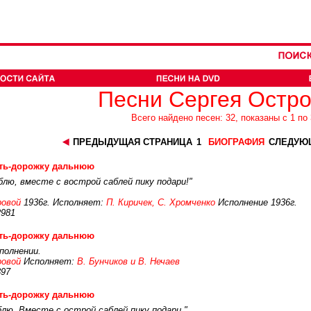
Песни Сергея Остро
Всего найдено песен: 32, показаны с 1 по 
ПРЕДЫДУЩАЯ СТРАНИЦА
1
БИОГРАФИЯ
СЛЕДУЮ
уть-дорожку дальнюю
аблю, вместе с вострой саблей пику подари!"
ровой
1936г. Исполняет:
П. Киричек, С. Хромченко
Исполнение 1936г.
2981
уть-дорожку дальнюю
полнении.
ровой
Исполняет:
В. Бунчиков и В. Нечаев
397
уть-дорожку дальнюю
блю, Вместе с острой саблей пику подари."